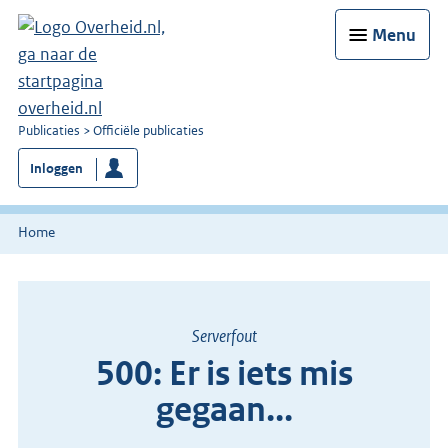
Menu
U
Publicaties
Officiële publicaties
bent
Inloggen
nu
hier:
Home
Serverfout
500: Er is iets mis
gegaan...