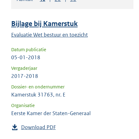
om
ENTER
om
Bijlage bij Kamerstuk
uw
keuze
Evaluatie Wet bestuur en toezicht
te
Datum publicatie
bevestigen.
05-01-2018
Vergaderjaar
2017-2018
Dossier- en ondernummer
Kamerstuk 31763, nr. E
Organisatie
Eerste Kamer der Staten-Generaal
Download PDF