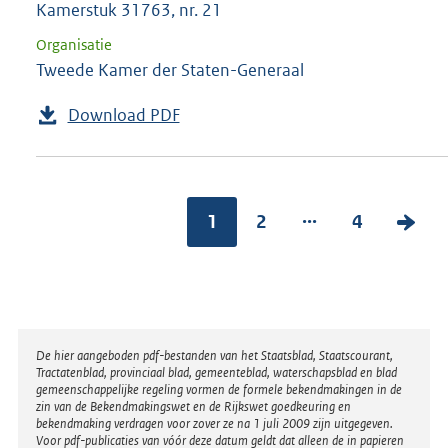
Kamerstuk 31763, nr. 21
Organisatie
Tweede Kamer der Staten-Generaal
Download PDF
...
1
2
4
V
o
l
g
e
Disclaimer
De hier aangeboden pdf-bestanden van het Staatsblad, Staatscourant,
n
Tractatenblad, provinciaal blad, gemeenteblad, waterschapsblad en blad
gemeenschappelijke regeling vormen de formele bekendmakingen in de
d
zin van de Bekendmakingswet en de Rijkswet goedkeuring en
bekendmaking verdragen voor zover ze na 1 juli 2009 zijn uitgegeven.
e
Voor pdf-publicaties van vóór deze datum geldt dat alleen de in papieren