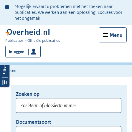
Ter
Mogelijk ervaart u problemen met het zoeken naar
informatie:
publicaties. We werken aan een oplossing. Excuses voor
het ongemak.
Menu
U
Publicaties
Officiële publicaties
bent
Inloggen
nu
hier:
Home
Zoeken op
Opnieuw
zoeken:
Zoekterm
Vul
Documentsoort
of
hier
Gebruik