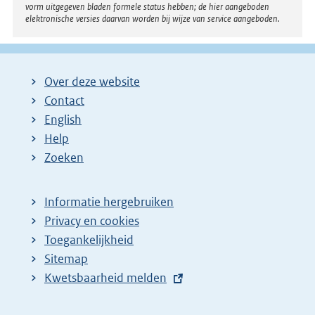
vorm uitgegeven bladen formele status hebben; de hier aangeboden
p
elektronische versies daarvan worden bij wijze van service aangeboden.
a
g
i
Over deze website
n
Contact
a
English
Help
Zoeken
Informatie hergebruiken
Privacy en cookies
Toegankelijkheid
Sitemap
E
Kwetsbaarheid melden
x