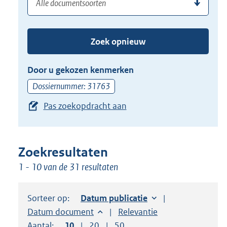
(dossier)nummer
uw
de
zoekterm
TAB
of
toets,
Zoek opnieuw
(dossier)nummer
of
in
de
Door u gekozen kenmerken
pijl
Dossiernummer: 31763
beneden
Pas zoekopdracht aan
toets
om
toegang
te
Zoekresultaten
krijgen
1 - 10 van de 31 resultaten
tot
de
Sorteer op:
Sorteer op:
Datum publicatie
suggesties.
Sorteer op:
Datum document
Sorteer op:
Relevantie
Druk
Aantal:
Toon
10
resultaten per pagina
Toon
20
resultaten per pagina
Toon
50
resultaten per pagina