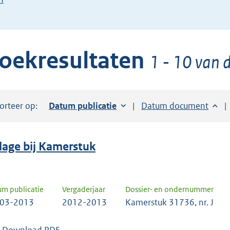
de
pijl
beneden
oekresultaten
toets
1 - 10 van d
om
toegang
te
orteer op:
Sorteer op:
Datum publicatie
Sorteer op:
Datum document
krijgen
tot
de
jlage bij Kamerstuk
suggesties.
Druk
om
um publicatie
Vergaderjaar
Dossier- en ondernummer
ENTER
-03-2013
2012-2013
Kamerstuk 31736, nr. J
om
uw