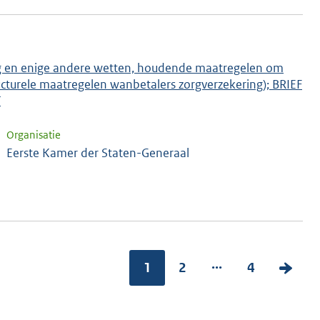
lag en enige andere wetten, houdende maatregelen om
ucturele maatregelen wanbetalers zorgverzekering); BRIEF
T
Organisatie
Eerste Kamer der Staten-Generaal
...
1
2
4
V
o
l