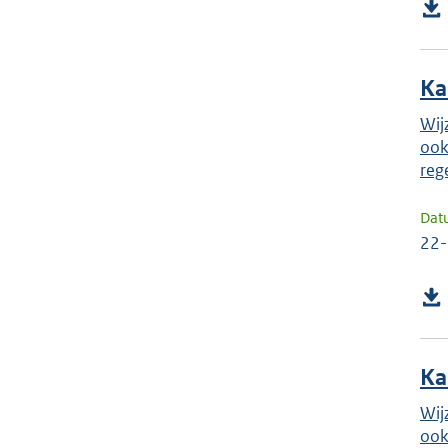
Ka
Wij
ook
reg
Dat
22
Ka
Wij
ook