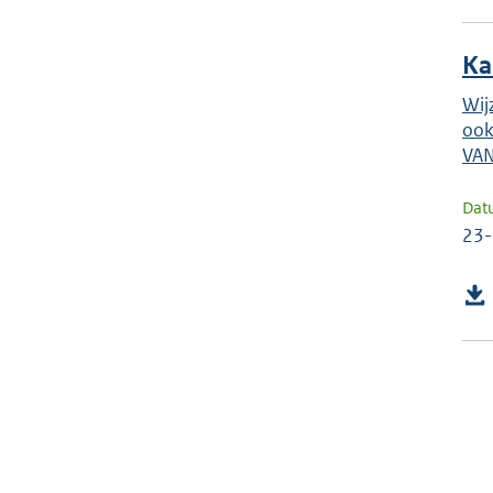
Ka
Wij
ook
VAN
Dat
23