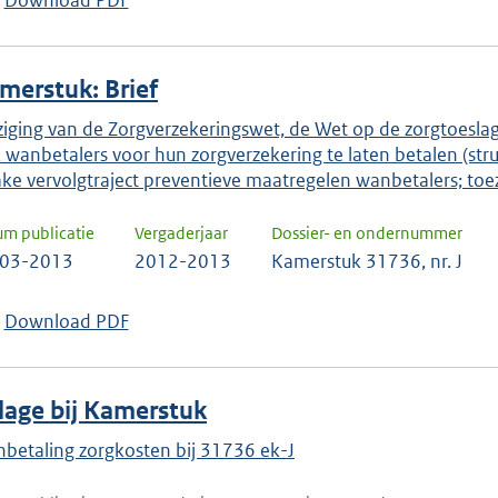
Download PDF
keuze
te
bevestigen.
merstuk: Brief
ziging van de Zorgverzekeringswet, de Wet op de zorgtoes
 wanbetalers voor hun zorgverzekering te laten betalen (str
ake vervolgtraject preventieve maatregelen wanbetalers; t
um publicatie
Vergaderjaar
Dossier- en ondernummer
-03-2013
2012-2013
Kamerstuk 31736, nr. J
Download PDF
jlage bij Kamerstuk
betaling zorgkosten bij 31736 ek-J