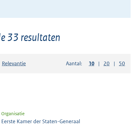
e 33 resultaten
Sorteer op:
Relevantie
Aantal:
Toon
10
resultaten per pag
Toon
20
resultaten p
Toon
50
resul
Organisatie
Eerste Kamer der Staten-Generaal