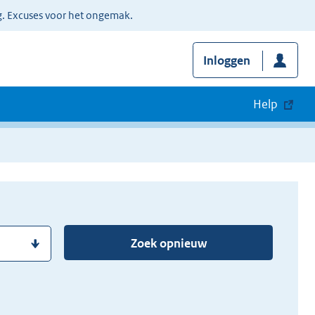
g. Excuses voor het ongemak.
Inloggen
Help
Zoek opnieuw