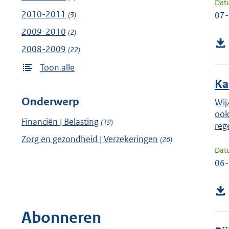
Dat
2010-2011
(3)
07
2009-2010
(2)
2008-2009
(22)
Toon alle
Ka
Onderwerp
Wij
ook
Financiën | Belasting
(19)
reg
Zorg en gezondheid | Verzekeringen
(26)
Dat
06
Abonneren