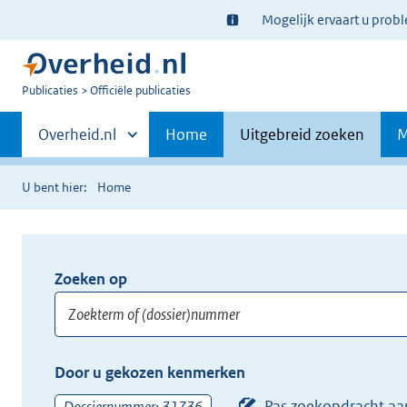
Ter
Mogelijk ervaart u prob
informatie:
U
Publicaties
Officiële publicaties
bent
Primaire
nu
Andere
Overheid.nl
Home
Uitgebreid zoeken
M
hier:
sites
navigatie
binnen
U bent hier:
Home
Zoeken op
Opnieuw
zoeken:
Zoekterm
Vul
Door u gekozen kenmerken
of
hier
(dossier)nummer
uw
Pas zoekopdracht aa