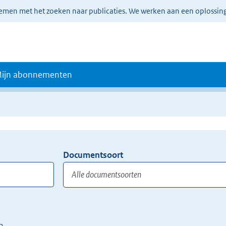
lemen met het zoeken naar publicaties. We werken aan een oplossin
ijn abonnementen
Documentsoort
Gebruik
de
TAB
toets,
of
n