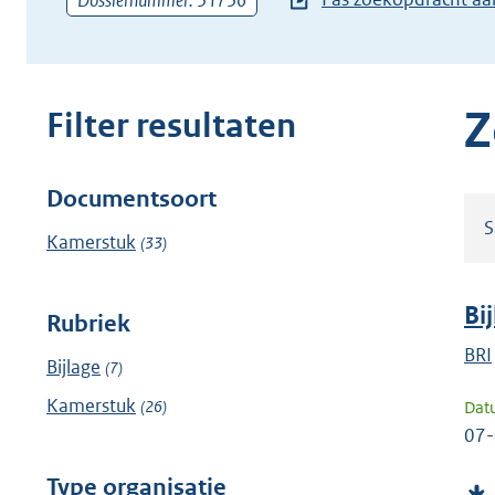
Dossiernummer: 31736
zoekterm
of
(dossier)nummer
in
Z
Filter resultaten
Documentsoort
Filter
S
resultaten
Kamerstuk
(33)
Bi
Rubriek
BRI
Bijlage
(7)
Kamerstuk
(26)
Dat
07
Type organisatie