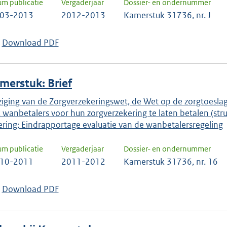
um publicatie
Vergaderjaar
Dossier- en ondernummer
-03-2013
2012-2013
Kamerstuk 31736, nr. J
Download PDF
merstuk: Brief
ziging van de Zorgverzekeringswet, de Wet op de zorgtoes
 wanbetalers voor hun zorgverzekering te laten betalen (str
ering; Eindrapportage evaluatie van de wanbetalersregeling
um publicatie
Vergaderjaar
Dossier- en ondernummer
-10-2011
2011-2012
Kamerstuk 31736, nr. 16
Download PDF