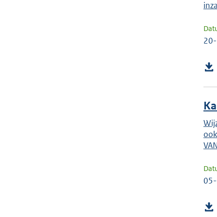
inz
Dat
20
Ka
Wij
ook
VAN
Dat
05