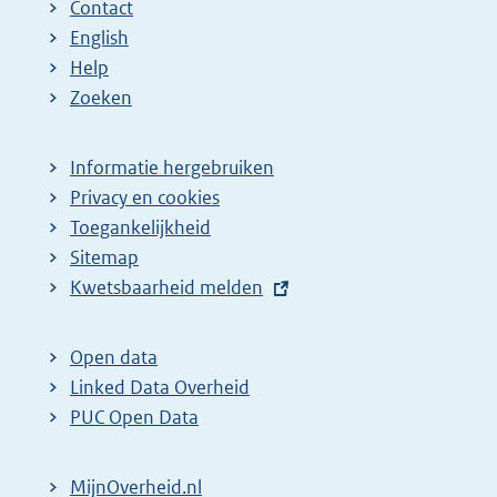
Contact
English
Help
Zoeken
Informatie hergebruiken
Privacy en cookies
Toegankelijkheid
Sitemap
E
Kwetsbaarheid melden
x
t
Open data
e
Linked Data Overheid
r
PUC Open Data
n
e
MijnOverheid.nl
l