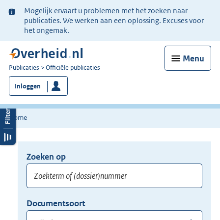
Ter
Mogelijk ervaart u problemen met het zoeken naar
informatie:
publicaties. We werken aan een oplossing. Excuses voor
het ongemak.
Menu
U
Publicaties
Officiële publicaties
bent
Inloggen
nu
hier:
Home
Zoeken op
Opnieuw
zoeken:
Zoekterm
Vul
Documentsoort
of
hier
Gebruik