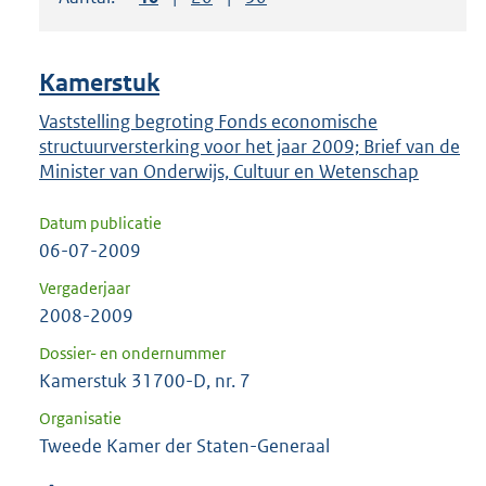
om
ENTER
om
Kamerstuk
uw
keuze
Vaststelling begroting Fonds economische
structuurversterking voor het jaar 2009; Brief van de
te
Minister van Onderwijs, Cultuur en Wetenschap
bevestigen.
Datum publicatie
06-07-2009
Vergaderjaar
2008-2009
Dossier- en ondernummer
Kamerstuk 31700-D, nr. 7
Organisatie
Tweede Kamer der Staten-Generaal