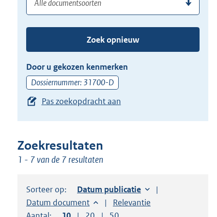
(dossier)nummer
uw
de
zoekterm
TAB
of
toets,
Zoek opnieuw
(dossier)nummer
of
in
de
Door u gekozen kenmerken
pijl
Dossiernummer: 31700-D
beneden
Pas zoekopdracht aan
toets
om
toegang
te
Zoekresultaten
krijgen
1 - 7 van de 7 resultaten
tot
de
Sorteer op:
Sorteer op:
Datum publicatie
suggesties.
Sorteer op:
Datum document
Sorteer op:
Relevantie
Druk
Aantal:
Toon
10
resultaten per pagina
Toon
20
resultaten per pagina
Toon
50
resultaten per pagina