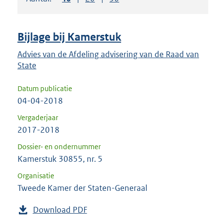
om
ENTER
om
Bijlage bij Kamerstuk
uw
keuze
Advies van de Afdeling advisering van de Raad van
State
te
bevestigen.
Datum publicatie
04-04-2018
Vergaderjaar
2017-2018
Dossier- en ondernummer
Kamerstuk 30855, nr. 5
Organisatie
Tweede Kamer der Staten-Generaal
Download PDF