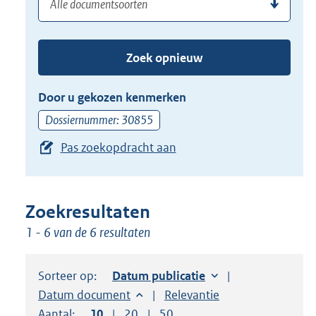
(dossier)nummer
uw
de
zoekterm
TAB
of
toets,
Zoek opnieuw
(dossier)nummer
of
in
de
Door u gekozen kenmerken
pijl
Dossiernummer: 30855
beneden
Pas zoekopdracht aan
toets
om
toegang
te
Zoekresultaten
krijgen
1 - 6 van de 6 resultaten
tot
de
Sorteer op:
Sorteer op:
Datum publicatie
suggesties.
Sorteer op:
Datum document
Sorteer op:
Relevantie
Druk
Aantal:
Toon
10
resultaten per pagina
Toon
20
resultaten per pagina
Toon
50
resultaten per pagina