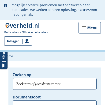
Ter
Mogelijk ervaart u problemen met het zoeken naar
informatie:
publicaties. We werken aan een oplossing. Excuses voor
het ongemak.
Menu
U
Publicaties
Officiële publicaties
bent
Inloggen
nu
hier:
Home
Zoeken op
Opnieuw
zoeken:
Zoekterm
Vul
Documentsoort
of
hier
Gebruik