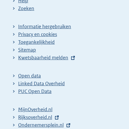
Help
Zoeken
Informatie hergebruiken
Privacy en cookies
Toegankelijkheid
Sitemap
E
Kwetsbaarheid melden
x
t
Open data
e
Linked Data Overheid
r
PUC Open Data
n
e
MijnOverheid.nl
l
E
Rijksoverheid.nl
i
x
E
Ondernemersplein.nl
n