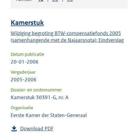
om
ENTER
om
Kamerstuk
uw
keuze
Wijziging begroting BTW-compensatiefonds 2005
(samenhangende met de Najaarsnota); Eindverslag
te
bevestigen.
Datum publicatie
20-01-2006
Vergaderjaar
2005-2006
Dossier- en ondernummer
Kamerstuk 30391-G, nr. A
Organisatie
Eerste Kamer der Staten-Generaal
Download PDF