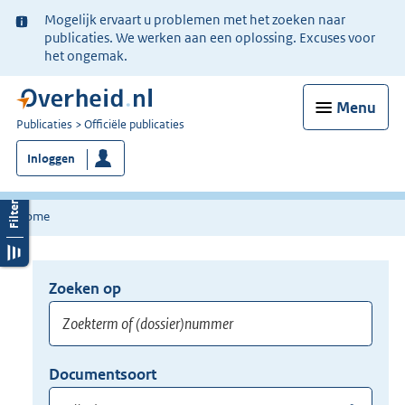
Ter
Mogelijk ervaart u problemen met het zoeken naar
informatie:
publicaties. We werken aan een oplossing. Excuses voor
het ongemak.
Menu
U
Publicaties
Officiële publicaties
bent
Inloggen
nu
hier:
Home
Zoeken op
Opnieuw
zoeken:
Zoekterm
Vul
Documentsoort
of
hier
Gebruik