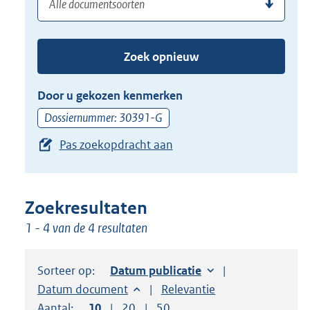
(dossier)nummer
uw
de
zoekterm
TAB
of
toets,
Zoek opnieuw
(dossier)nummer
of
in
de
Door u gekozen kenmerken
pijl
Dossiernummer: 30391-G
beneden
Pas zoekopdracht aan
toets
om
toegang
te
Zoekresultaten
krijgen
1 - 4 van de 4 resultaten
tot
de
Sorteer op:
Sorteer op:
Datum publicatie
suggesties.
Sorteer op:
Datum document
Sorteer op:
Relevantie
Druk
Aantal:
Toon
10
resultaten per pagina
Toon
20
resultaten per pagina
Toon
50
resultaten per pagina