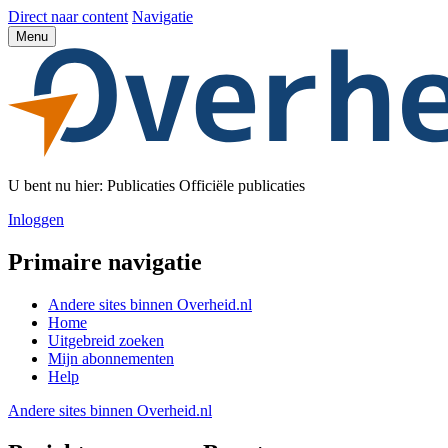
Direct naar content
Navigatie
Menu
U bent nu hier:
Publicaties
Officiële publicaties
Inloggen
Primaire navigatie
Andere sites binnen
Overheid.nl
Home
Uitgebreid zoeken
Mijn abonnementen
Help
Andere sites binnen
Overheid.nl