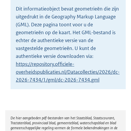
o
Dit informatieobject bevat geometrieën die zijn
t
uitgedrukt in de Geography Markup Language
t
e
(GML). Deze pagina toont voor u de
:
geometrieën op de kaart. Het GML-bestand is
2
echter de authentieke versie van de
K
vastgestelde geometrieën. U kunt de
b
authentieke versie downloaden via:
https://repository.officiele-
overheidspublicaties.nl/Datacollecties/2026/dc-
2026-7434/1/gml/dc-2026-7434.gml
Disclaimer
De hier aangeboden pdf-bestanden van het Staatsblad, Staatscourant,
Tractatenblad, provinciaal blad, gemeenteblad, waterschapsblad en blad
gemeenschappelijke regeling vormen de formele bekendmakingen in de