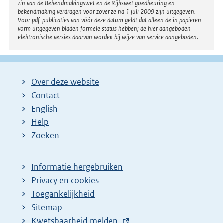
zin van de Bekendmakingswet en de Rijkswet goedkeuring en
bekendmaking verdragen voor zover ze na 1 juli 2009 zijn uitgegeven.
Voor pdf-publicaties van vóór deze datum geldt dat alleen de in papieren
vorm uitgegeven bladen formele status hebben; de hier aangeboden
elektronische versies daarvan worden bij wijze van service aangeboden.
Over deze website
Contact
English
Help
Zoeken
Informatie hergebruiken
Privacy en cookies
Toegankelijkheid
Sitemap
E
Kwetsbaarheid melden