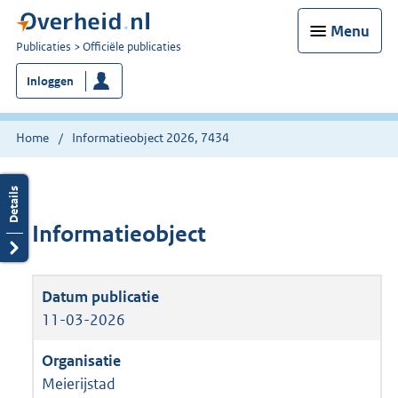
Menu
U
Publicaties
Officiële publicaties
bent
Inloggen
nu
hier:
Home
Informatieobject 2026, 7434
Informatieobject
11-03-2026
Meierijstad