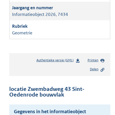
Informatieobject 2026, 7434
Geometrie
Authentieke versie (GML)
b
Printen
e
Delen
s
t
a
n
locatie Zwembadweg 43 Sint-
d
Oedenrode bouwvlak
s
g
r
Gegevens in het informatieobject
o