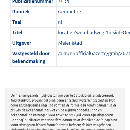
t
Publicatienummer
7434
Rubriek
Geometrie
Taal
nl
Titel
locatie Zwembadweg 43 Sint-Oe
Uitgever
Meierijstad
Vastgesteld door
/akn/nl/officialGazette/gmb/2
bekendmaking
Disclaimer
De hier aangeboden pdf-bestanden van het Staatsblad, Staatscourant,
Tractatenblad, provinciaal blad, gemeenteblad, waterschapsblad en blad
gemeenschappelijke regeling vormen de formele bekendmakingen in de
zin van de Bekendmakingswet en de Rijkswet goedkeuring en
bekendmaking verdragen voor zover ze na 1 juli 2009 zijn uitgegeven.
Voor pdf-publicaties van vóór deze datum geldt dat alleen de in papieren
vorm uitgegeven bladen formele status hebben; de hier aangeboden
elektronische versies daarvan worden bij wijze van service aangeboden.