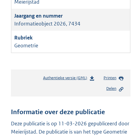
Meierijstad
Informatieobject 2026, 7434
Geometrie
Authentieke versie (GML)
b
Printen
e
Delen
s
t
a
n
Informatie over deze publicatie
d
s
Deze publicatie is op 11-03-2026 gepubliceerd door
g
Meierijstad. De publicatie is van het type Geometrie
r