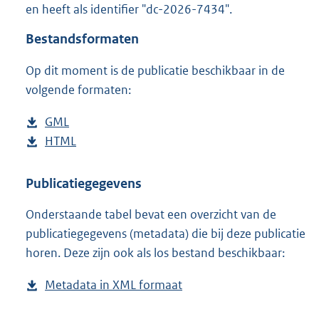
en heeft als identifier "dc-2026-7434".
o
o
Bestandsformaten
t
t
Op dit moment is de publicatie beschikbaar in de
e
volgende formaten:
:
2
K
D
GML
b
b
o
D
HTML
e
b
w
o
s
e
n
w
t
s
Publicatiegegevens
l
n
a
t
Onderstaande tabel bevat een overzicht van de
o
l
n
a
publicatiegegevens (metadata) die bij deze publicatie
a
o
d
n
horen. Deze zijn ook als los bestand beschikbaar:
d
a
s
d
p
d
g
s
Metadata in XML formaat
b
u
p
r
g
e
b
u
o
r