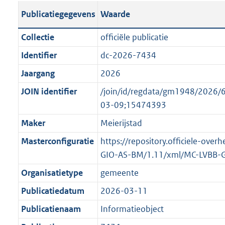
s
l
b
o
o
Publicatiegegevens
Waarde
t
i
l
t
o
a
c
i
t
t
Collectie
officiële publicatie
n
a
c
e
t
Identifier
dc-2026-7434
d
t
a
:
e
s
Jaargang
2026
i
t
2
:
g
e
i
K
o
JOIN identifier
/join/id/regdata/gm1948/202
r
i
e
b
n
03-09;15474393
o
n
i
b
Maker
Meierijstad
o
f
n
e
t
Masterconfiguratie
https://repository.officiele-over
o
f
k
t
GIO-AS-BM/1.11/xml/MC-LVBB-
r
o
e
e
m
r
n
Organisatietype
gemeente
:
a
m
d
Publicatiedatum
2026-03-11
1
a
a
K
Publicatienaam
Informatieobject
t
a
b