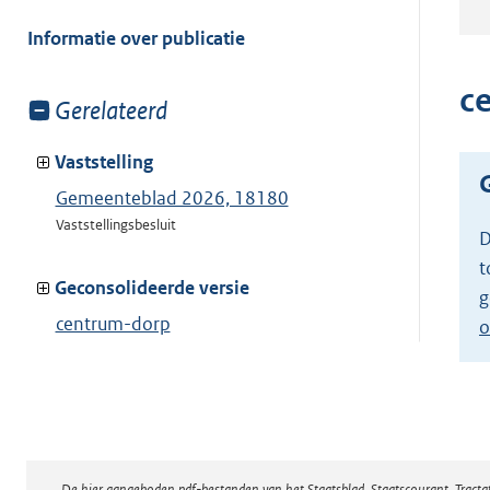
meer
van:
Informatie over publicatie
c
Toon
Gerelateerd
meer
van:
Vaststelling
Gemeenteblad 2026, 18180
Vaststellingsbesluit
D
t
Geconsolideerde versie
g
centrum-dorp
o
Toon geconsolideerde versie
De hier aangeboden pdf-bestanden van het Staatsblad, Staatscourant, Tract