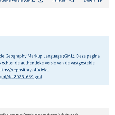
e
s
t
a
n
d
s
g
 in de Geography Markup Language (GML). Deze pagina
r
 echter de authentieke versie van de vastgestelde
o
ttps://repository.officiele-
o
1/gml/dc-2026-659.gml
t
t
e
:
3
regeling vormen de formele bekendmakingen in de zin van de