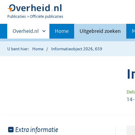
U
Publicaties
Officiële publicaties
bent
Primaire
nu
Andere
Overheid.nl
Home
Uitgebreid zoeken
M
hier:
sites
navigatie
binnen
U bent hier:
Home
Informatieobject 2026, 659
I
Dat
14
Toon
Extra informatie