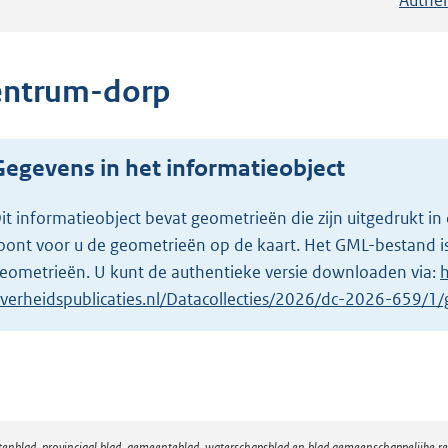
entrum-dorp
Gegevens in het informatieobject
it informatieobject bevat geometrieën die zijn uitgedrukt
oont voor u de geometrieën op de kaart. Het GML-bestand is
eometrieën. U kunt de authentieke versie downloaden via:
h
verheidspublicaties.nl/Datacollecties/2026/dc-2026-659/
atenblad, provinciaal blad, gemeenteblad, waterschapsblad en blad gemeenschappelijke 