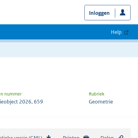
Inloggen
Help
 en nummer
Rubriek
ieobject 2026, 659
Geometrie
tieke versie (GML)
b
Printen
Delen