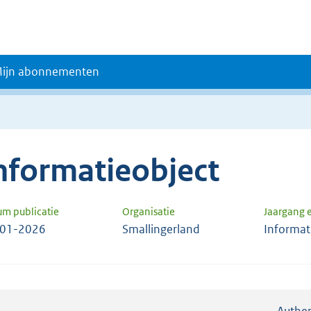
ijn abonnementen
nformatieobject
um publicatie
Organisatie
Jaargang
-01-2026
Smallingerland
Informat
Authen