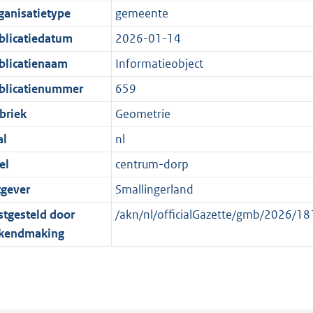
e
r
o
e
ganisatietype
gemeente
:
m
r
n
blicatiedatum
2026-01-14
1
a
m
d
K
a
a
blicatienaam
Informatieobject
b
t
a
blicatienummer
659
t
briek
Geometrie
al
nl
el
centrum-dorp
tgever
Smallingerland
stgesteld door
/akn/nl/officialGazette/gmb/2026/
kendmaking