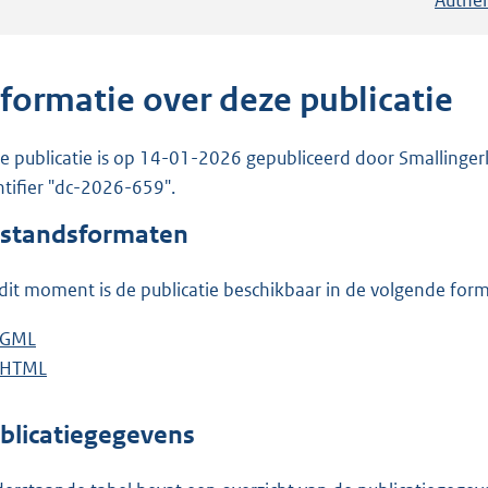
nformatie over deze publicatie
e publicatie is op 14-01-2026 gepubliceerd door Smallingerla
ntifier "dc-2026-659".
standsformaten
dit moment is de publicatie beschikbaar in de volgende for
D
GML
b
o
D
HTML
e
b
w
o
s
e
n
w
t
s
blicatiegegevens
l
n
a
t
o
l
n
a