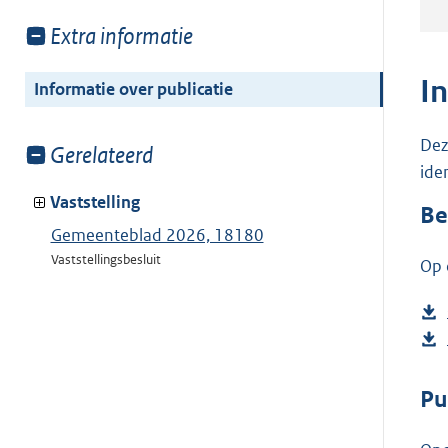
Toon
Extra informatie
meer
van:
I
Informatie over publicatie
Dez
Toon
Gerelateerd
ide
meer
van:
Vaststelling
Be
Gemeenteblad 2026, 18180
Vaststellingsbesluit
Op 
Pu