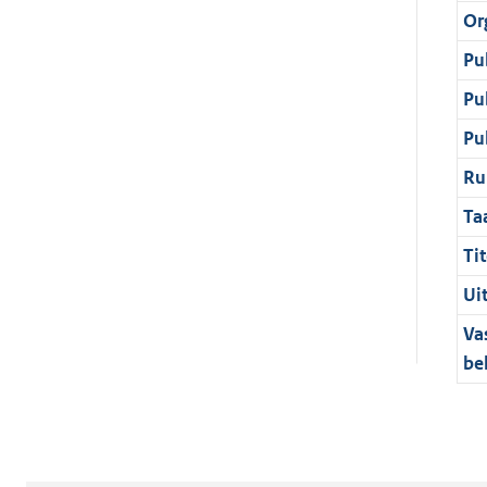
Or
Pu
Pu
Pu
Ru
Ta
Tit
Ui
Va
be