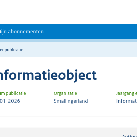
ijn abonnementen
er publicatie
nformatieobject
um publicatie
Organisatie
Jaargang
-01-2026
Smallingerland
Informat
Authen