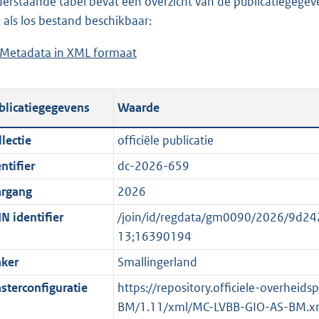
erstaande tabel bevat een overzicht van de publicatiegegeven
a
o
d
n
 als los bestand beschikbaar:
d
a
s
d
Metadata in XML formaat
b
p
d
g
s
e
u
p
r
g
s
b
u
o
r
blicatiegegevens
Waarde
t
l
b
o
o
a
i
l
t
o
lectie
officiële publicatie
n
c
i
t
t
ntifier
dc-2026-659
d
a
c
e
t
s
t
a
:
e
argang
2026
g
i
t
3
:
N identifier
/join/id/regdata/gm0090/2026/9d
r
e
i
K
o
13;16390194
o
i
e
b
n
ker
Smallingerland
o
n
i
b
t
f
n
e
sterconfiguratie
https://repository.officiele-overheid
t
o
f
k
BM/1.11/xml/MC-LVBB-GIO-AS-BM.x