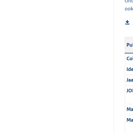
Ond
ook
Pu
Col
Ide
Ja
JOI
Ma
Ma