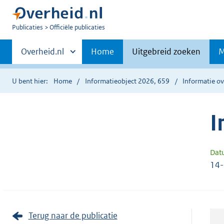
U
Publicaties
Officiële publicaties
bent
Primaire
nu
Andere
Overheid.nl
Home
Uitgebreid zoeken
M
hier:
sites
navigatie
binnen
U bent hier:
Home
Informatieobject 2026, 659
Informatie ov
I
Dat
14
Terug naar de publicatie