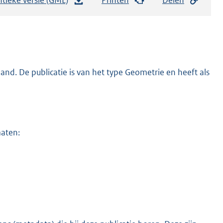
e
s
t
a
n
nd. De publicatie is van het type Geometrie en heeft als
d
s
g
r
maten:
o
o
t
t
e
:
3