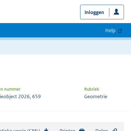
Inloggen
Help
 en nummer
Rubriek
ieobject 2026, 659
Geometrie
tieke versie (GML)
b
Printen
Delen