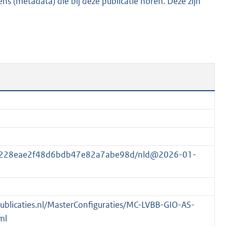
s (metadata) die bij deze publicatie horen. Deze zijn
K
b
24228eae2f48d6bdb47e82a7abe98d/nld@2026-01-
spublicaties.nl/MasterConfiguraties/MC-LVBB-GIO-AS-
ml