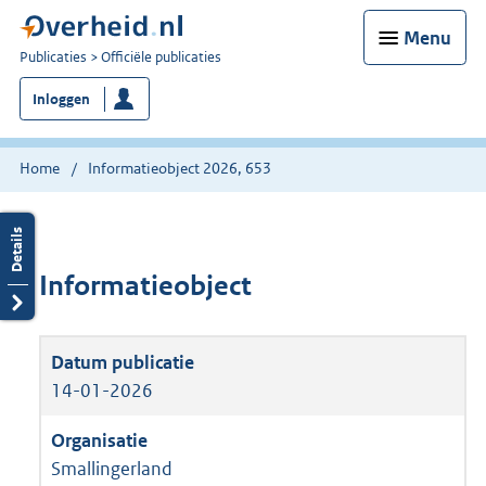
Menu
U
Publicaties
Officiële publicaties
bent
Inloggen
nu
hier:
Home
Informatieobject 2026, 653
Informatieobject
14-01-2026
Smallingerland