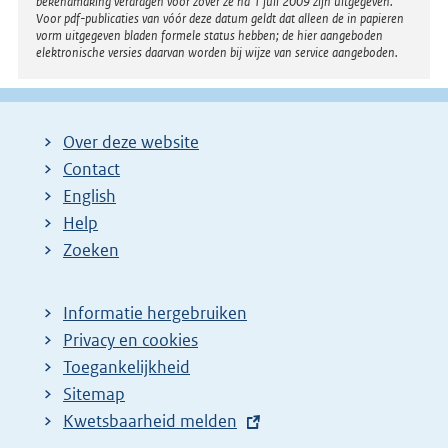
bekendmaking verdragen voor zover ze na 1 juli 2009 zijn uitgegeven.
Voor pdf-publicaties van vóór deze datum geldt dat alleen de in papieren
vorm uitgegeven bladen formele status hebben; de hier aangeboden
elektronische versies daarvan worden bij wijze van service aangeboden.
Over deze website
Contact
English
Help
Zoeken
Informatie hergebruiken
Privacy en cookies
Toegankelijkheid
Sitemap
E
Kwetsbaarheid melden
x