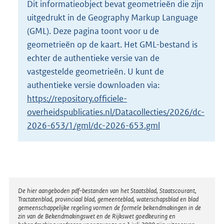
Dit informatieobject bevat geometrieën die zijn
o
uitgedrukt in de Geography Markup Language
t
t
(GML). Deze pagina toont voor u de
e
geometrieën op de kaart. Het GML-bestand is
:
echter de authentieke versie van de
2
vastgestelde geometrieën. U kunt de
K
b
authentieke versie downloaden via:
https://repository.officiele-
overheidspublicaties.nl/Datacollecties/2026/dc-
2026-653/1/gml/dc-2026-653.gml
Disclaimer
De hier aangeboden pdf-bestanden van het Staatsblad, Staatscourant,
Tractatenblad, provinciaal blad, gemeenteblad, waterschapsblad en blad
gemeenschappelijke regeling vormen de formele bekendmakingen in de
zin van de Bekendmakingswet en de Rijkswet goedkeuring en