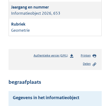
Informatieobject 2026, 653
Geometrie
Authentieke versie (GML)
b
Printen
e
Delen
s
t
a
n
begraafplaats
d
s
g
Gegevens in het informatieobject
r
o