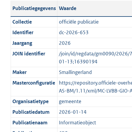
s
l
b
o
o
Publicatiegegevens
Waarde
t
i
l
t
o
a
c
i
t
t
Collectie
officiële publicatie
n
a
c
e
t
Identifier
dc-2026-653
d
t
a
:
e
s
Jaargang
2026
i
t
2
:
g
e
i
K
o
JOIN identifier
/join/id/regdata/gm0090/202
r
i
e
b
n
01-13;16390194
o
n
i
b
Maker
Smallingerland
o
f
n
e
t
Masterconfiguratie
https://repository.officiele-ove
o
f
k
t
AS-BM/1.11/xml/MC-LVBB-GIO-
r
o
e
e
m
r
n
Organisatietype
gemeente
:
a
m
d
Publicatiedatum
2026-01-14
1
a
a
K
Publicatienaam
Informatieobject
t
a
b