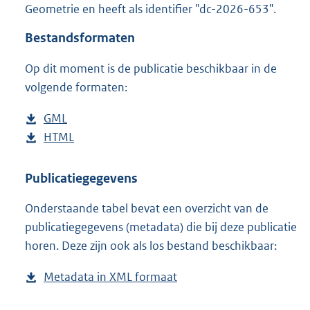
Geometrie en heeft als identifier "dc-2026-653".
o
o
Bestandsformaten
t
t
Op dit moment is de publicatie beschikbaar in de
e
volgende formaten:
:
2
K
D
GML
b
b
o
D
HTML
e
b
w
o
s
e
n
w
t
s
Publicatiegegevens
l
n
a
t
Onderstaande tabel bevat een overzicht van de
o
l
n
a
publicatiegegevens (metadata) die bij deze publicatie
a
o
d
n
horen. Deze zijn ook als los bestand beschikbaar:
d
a
s
d
p
d
g
s
Metadata in XML formaat
b
u
p
r
g
e
b
u
o
r