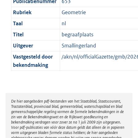
t
Publicatienummer
653
Rubriek
Geometrie
Taal
nl
Titel
begraafplaats
Uitgever
Smallingerland
Vastgesteld door
/akn/nl/officialGazette/gmb/2
bekendmaking
Disclaimer
De hier aangeboden pdf-bestanden van het Staatsblad, Staatscourant,
Tractatenblad, provinciaal blad, gemeenteblad, waterschapsblad en blad
gemeenschappelijke regeling vormen de formele bekendmakingen in de
zin van de Bekendmakingswet en de Rijkswet goedkeuring en
bekendmaking verdragen voor zover ze na 1 juli 2009 zijn uitgegeven.
Voor pdf-publicaties van vóór deze datum geldt dat alleen de in papieren
vorm uitgegeven bladen formele status hebben; de hier aangeboden
elektronische versies daarvan worden bij wijze van service aangeboden.