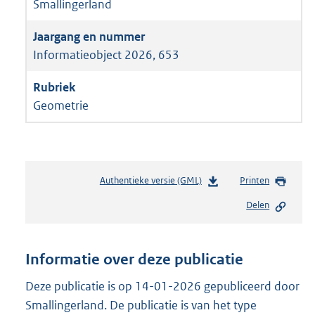
Smallingerland
Informatieobject 2026, 653
Geometrie
Authentieke versie (GML)
b
Printen
e
Delen
s
t
a
n
Informatie over deze publicatie
d
s
Deze publicatie is op 14-01-2026 gepubliceerd door
g
Smallingerland. De publicatie is van het type
r