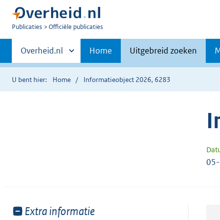
U
Publicaties
Officiële publicaties
bent
Primaire
nu
Andere
Overheid.nl
Home
Uitgebreid zoeken
M
hier:
sites
navigatie
binnen
U bent hier:
Home
Informatieobject 2026, 6283
I
Dat
05
Toon
Extra informatie