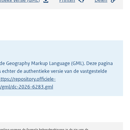
e
s
t
a
n
d
s
g
 in de Geography Markup Language (GML). Deze pagina
r
 echter de authentieke versie van de vastgestelde
o
ttps://repository.officiele-
o
/1/gml/dc-2026-6283.gml
t
t
e
:
3
regeling vormen de formele bekendmakingen in de zin van de