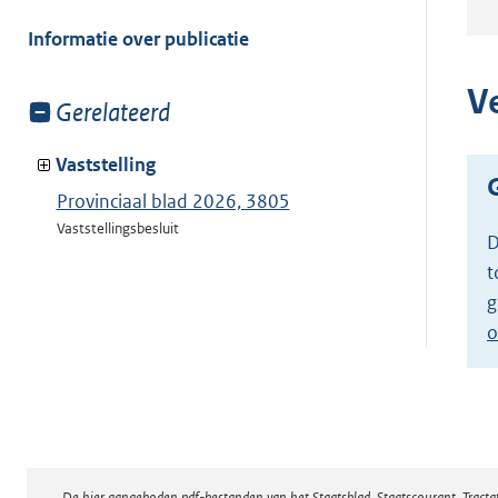
meer
van:
Informatie over publicatie
V
Toon
Gerelateerd
meer
van:
Vaststelling
Provinciaal blad 2026, 3805
Vaststellingsbesluit
D
t
g
o
De hier aangeboden pdf-bestanden van het Staatsblad, Staatscourant, Tract