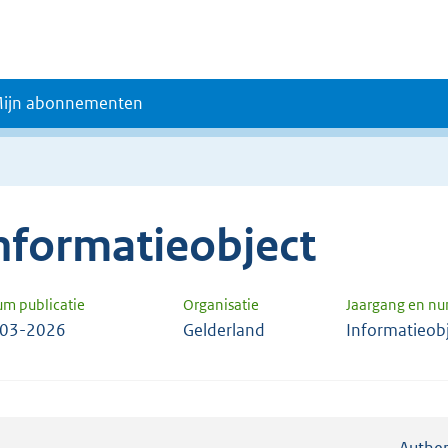
ijn abonnementen
nformatieobject
um publicatie
Organisatie
Jaargang en n
-03-2026
Gelderland
Informatieob
Authen