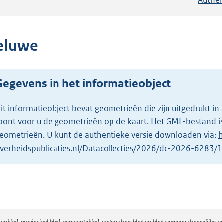
eluwe
Gegevens in het informatieobject
it informatieobject bevat geometrieën die zijn uitgedrukt
oont voor u de geometrieën op de kaart. Het GML-bestand is
eometrieën. U kunt de authentieke versie downloaden via:
h
verheidspublicaties.nl/Datacollecties/2026/dc-2026-6283
atenblad, provinciaal blad, gemeenteblad, waterschapsblad en blad gemeenschappelijke 