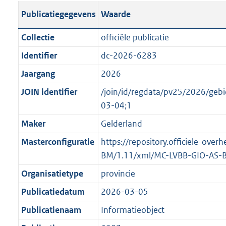
s
l
b
o
o
Publicatiegegevens
Waarde
t
i
l
t
o
a
c
i
t
t
Collectie
officiële publicatie
n
a
c
e
t
Identifier
dc-2026-6283
d
t
a
:
e
s
Jaargang
2026
i
t
3
:
g
e
i
9
o
JOIN identifier
/join/id/regdata/pv25/2026/ge
r
i
e
K
n
03-04;1
o
n
i
b
b
Maker
Gelderland
o
f
n
e
t
Masterconfiguratie
https://repository.officiele-ove
o
f
k
t
BM/1.11/xml/MC-LVBB-GIO-AS-
r
o
e
e
m
r
n
Organisatietype
provincie
:
a
m
d
Publicatiedatum
2026-03-05
1
a
a
K
Publicatienaam
Informatieobject
t
a
b