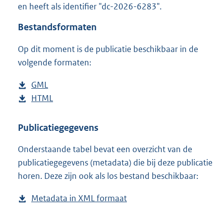
en heeft als identifier "dc-2026-6283".
o
o
Bestandsformaten
t
t
Op dit moment is de publicatie beschikbaar in de
e
volgende formaten:
:
3
9
D
GML
b
K
o
D
HTML
e
b
b
w
o
s
e
n
w
t
s
Publicatiegegevens
l
n
a
t
Onderstaande tabel bevat een overzicht van de
o
l
n
a
publicatiegegevens (metadata) die bij deze publicatie
a
o
d
n
horen. Deze zijn ook als los bestand beschikbaar:
d
a
s
d
p
d
g
s
Metadata in XML formaat
b
u
p
r
g
e
b
u
o
r