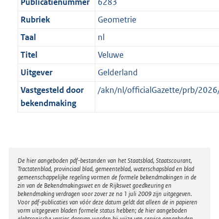
t
Publicatienummer
6283
Rubriek
Geometrie
Taal
nl
Titel
Veluwe
Uitgever
Gelderland
Vastgesteld door
/akn/nl/officialGazette/prb/2
bekendmaking
Disclaimer
De hier aangeboden pdf-bestanden van het Staatsblad, Staatscourant,
Tractatenblad, provinciaal blad, gemeenteblad, waterschapsblad en blad
gemeenschappelijke regeling vormen de formele bekendmakingen in de
zin van de Bekendmakingswet en de Rijkswet goedkeuring en
bekendmaking verdragen voor zover ze na 1 juli 2009 zijn uitgegeven.
Voor pdf-publicaties van vóór deze datum geldt dat alleen de in papieren
vorm uitgegeven bladen formele status hebben; de hier aangeboden
elektronische versies daarvan worden bij wijze van service aangeboden.