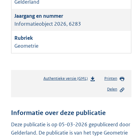
Gelderland
Informatieobject 2026, 6283
Geometrie
Authentieke versie (GML)
b
Printen
e
Delen
s
t
a
n
Informatie over deze publicatie
d
s
Deze publicatie is op 05-03-2026 gepubliceerd door
g
Gelderland. De publicatie is van het type Geometrie
r