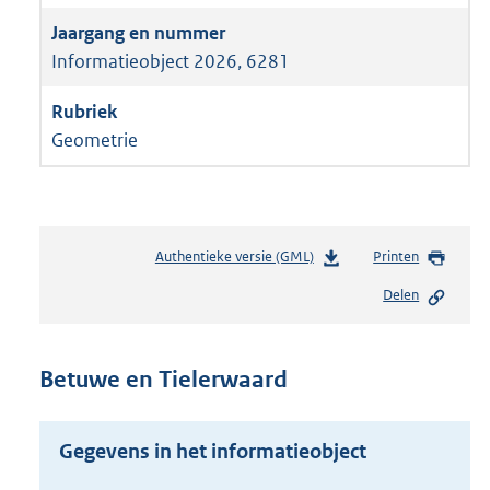
Informatieobject 2026, 6281
Geometrie
Authentieke versie (GML)
b
Printen
e
Delen
s
t
a
n
Betuwe en Tielerwaard
d
s
g
Gegevens in het informatieobject
r
o