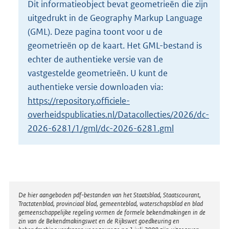
Dit informatieobject bevat geometrieën die zijn
o
uitgedrukt in de Geography Markup Language
t
t
(GML). Deze pagina toont voor u de
e
geometrieën op de kaart. Het GML-bestand is
:
echter de authentieke versie van de
8
vastgestelde geometrieën. U kunt de
9
K
authentieke versie downloaden via:
b
https://repository.officiele-
overheidspublicaties.nl/Datacollecties/2026/dc-
2026-6281/1/gml/dc-2026-6281.gml
Disclaimer
De hier aangeboden pdf-bestanden van het Staatsblad, Staatscourant,
Tractatenblad, provinciaal blad, gemeenteblad, waterschapsblad en blad
gemeenschappelijke regeling vormen de formele bekendmakingen in de
zin van de Bekendmakingswet en de Rijkswet goedkeuring en