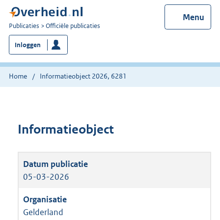
Menu
U
Publicaties
Officiële publicaties
bent
Inloggen
nu
hier:
Home
Informatieobject 2026, 6281
Informatieobject
05-03-2026
Gelderland