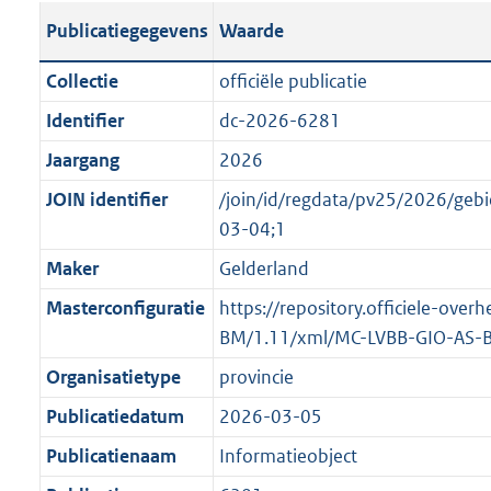
s
l
b
o
o
Publicatiegegevens
Waarde
t
i
l
t
o
a
c
i
t
t
Collectie
officiële publicatie
n
a
c
e
t
Identifier
dc-2026-6281
d
t
a
:
e
s
Jaargang
2026
i
t
8
:
g
e
i
9
o
JOIN identifier
/join/id/regdata/pv25/2026/g
r
i
e
K
n
03-04;1
o
n
i
b
b
Maker
Gelderland
o
f
n
e
t
Masterconfiguratie
https://repository.officiele-ove
o
f
k
t
BM/1.11/xml/MC-LVBB-GIO-AS-
r
o
e
e
m
r
n
Organisatietype
provincie
:
a
m
d
Publicatiedatum
2026-03-05
1
a
a
K
Publicatienaam
Informatieobject
t
a
b