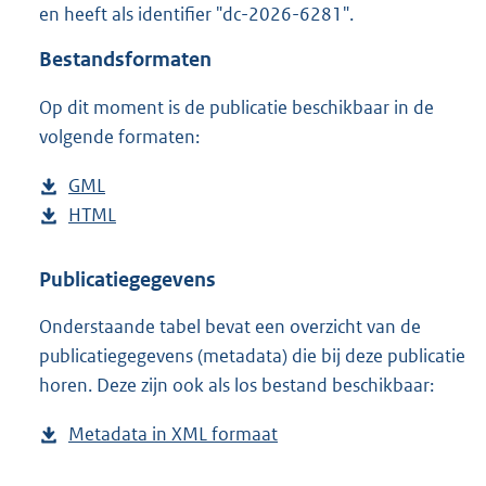
en heeft als identifier "dc-2026-6281".
o
o
Bestandsformaten
t
t
Op dit moment is de publicatie beschikbaar in de
e
volgende formaten:
:
8
9
D
GML
b
K
o
D
HTML
e
b
b
w
o
s
e
n
w
t
s
Publicatiegegevens
l
n
a
t
Onderstaande tabel bevat een overzicht van de
o
l
n
a
publicatiegegevens (metadata) die bij deze publicatie
a
o
d
n
horen. Deze zijn ook als los bestand beschikbaar:
d
a
s
d
p
d
g
s
Metadata in XML formaat
b
u
p
r
g
e
b
u
o
r