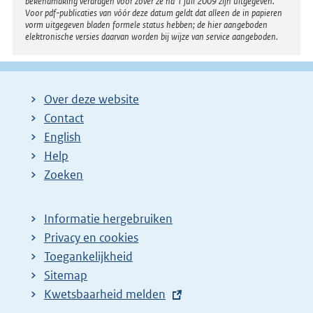
bekendmaking verdragen voor zover ze na 1 juli 2009 zijn uitgegeven.
Voor pdf-publicaties van vóór deze datum geldt dat alleen de in papieren
vorm uitgegeven bladen formele status hebben; de hier aangeboden
elektronische versies daarvan worden bij wijze van service aangeboden.
Over deze website
Contact
English
Help
Zoeken
Informatie hergebruiken
Privacy en cookies
Toegankelijkheid
Sitemap
E
Kwetsbaarheid melden
x