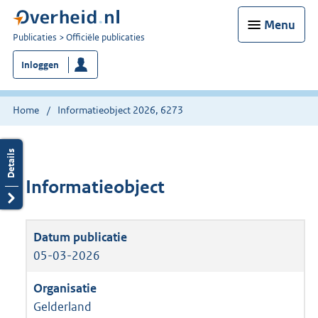
Menu
U
Publicaties
Officiële publicaties
bent
Inloggen
nu
hier:
Home
Informatieobject 2026, 6273
Informatieobject
05-03-2026
Gelderland