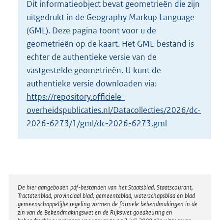
Dit informatieobject bevat geometrieën die zijn
o
uitgedrukt in de Geography Markup Language
t
t
(GML). Deze pagina toont voor u de
e
geometrieën op de kaart. Het GML-bestand is
:
echter de authentieke versie van de
4
vastgestelde geometrieën. U kunt de
3
K
authentieke versie downloaden via:
b
https://repository.officiele-
overheidspublicaties.nl/Datacollecties/2026/dc-
2026-6273/1/gml/dc-2026-6273.gml
Disclaimer
De hier aangeboden pdf-bestanden van het Staatsblad, Staatscourant,
Tractatenblad, provinciaal blad, gemeenteblad, waterschapsblad en blad
gemeenschappelijke regeling vormen de formele bekendmakingen in de
zin van de Bekendmakingswet en de Rijkswet goedkeuring en