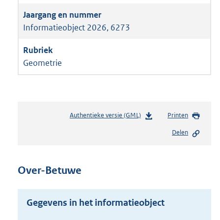
Informatieobject 2026, 6273
Geometrie
Authentieke versie (GML)
b
Printen
e
Delen
s
t
a
n
Over-Betuwe
d
s
g
Gegevens in het informatieobject
r
o