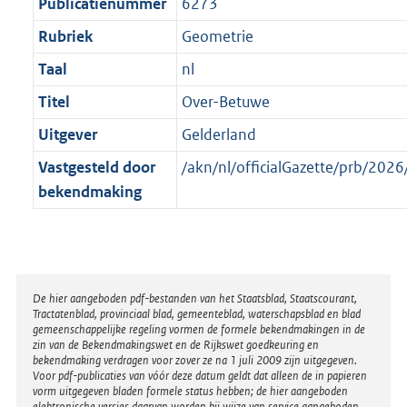
t
Publicatienummer
6273
Rubriek
Geometrie
Taal
nl
Titel
Over-Betuwe
Uitgever
Gelderland
Vastgesteld door
/akn/nl/officialGazette/prb/2
bekendmaking
Disclaimer
De hier aangeboden pdf-bestanden van het Staatsblad, Staatscourant,
Tractatenblad, provinciaal blad, gemeenteblad, waterschapsblad en blad
gemeenschappelijke regeling vormen de formele bekendmakingen in de
zin van de Bekendmakingswet en de Rijkswet goedkeuring en
bekendmaking verdragen voor zover ze na 1 juli 2009 zijn uitgegeven.
Voor pdf-publicaties van vóór deze datum geldt dat alleen de in papieren
vorm uitgegeven bladen formele status hebben; de hier aangeboden
elektronische versies daarvan worden bij wijze van service aangeboden.