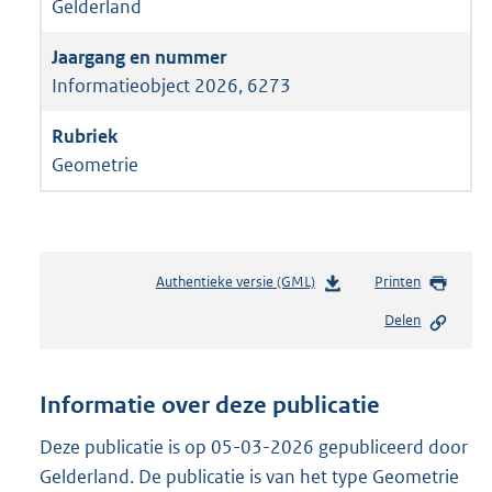
Gelderland
Informatieobject 2026, 6273
Geometrie
Authentieke versie (GML)
b
Printen
e
Delen
s
t
a
n
Informatie over deze publicatie
d
s
Deze publicatie is op 05-03-2026 gepubliceerd door
g
Gelderland. De publicatie is van het type Geometrie
r