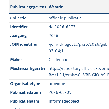
s
l
b
o
o
Publicatiegegevens
Waarde
t
i
l
t
o
a
c
i
t
t
Collectie
officiële publicatie
n
a
c
e
t
Identifier
dc-2026-6273
d
t
a
:
e
s
Jaargang
2026
i
t
4
:
g
e
i
3
o
JOIN identifier
/join/id/regdata/pv25/2026/g
r
i
e
K
n
03-04;1
o
n
i
b
b
Maker
Gelderland
o
f
n
e
t
Masterconfiguratie
https://repository.officiele-ove
o
f
k
t
BM/1.11/xml/MC-LVBB-GIO-AS-
r
o
e
e
m
r
n
Organisatietype
provincie
:
a
m
d
Publicatiedatum
2026-03-05
1
a
a
K
Publicatienaam
Informatieobject
t
a
b