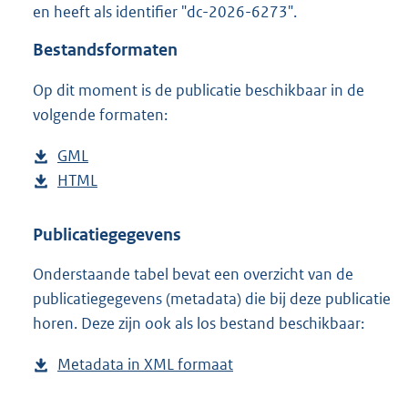
en heeft als identifier "dc-2026-6273".
o
o
Bestandsformaten
t
t
Op dit moment is de publicatie beschikbaar in de
e
volgende formaten:
:
4
3
D
GML
b
K
o
D
HTML
e
b
b
w
o
s
e
n
w
t
s
Publicatiegegevens
l
n
a
t
Onderstaande tabel bevat een overzicht van de
o
l
n
a
publicatiegegevens (metadata) die bij deze publicatie
a
o
d
n
horen. Deze zijn ook als los bestand beschikbaar:
d
a
s
d
p
d
g
s
Metadata in XML formaat
b
u
p
r
g
e
b
u
o
r