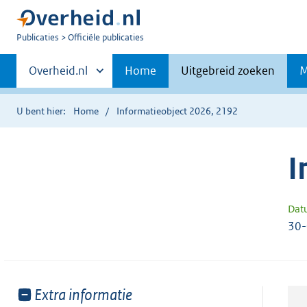
U
Publicaties
Officiële publicaties
bent
Primaire
nu
Andere
Overheid.nl
Home
Uitgebreid zoeken
M
hier:
sites
navigatie
binnen
U bent hier:
Home
Informatieobject 2026, 2192
I
Dat
30
Toon
Extra informatie