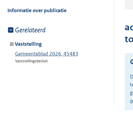
meer
van:
Informatie over publicatie
ac
Toon
Gerelateerd
meer
t
van:
Vaststelling
Gemeenteblad 2026, 45483
Vaststellingsbesluit
D
t
g
o