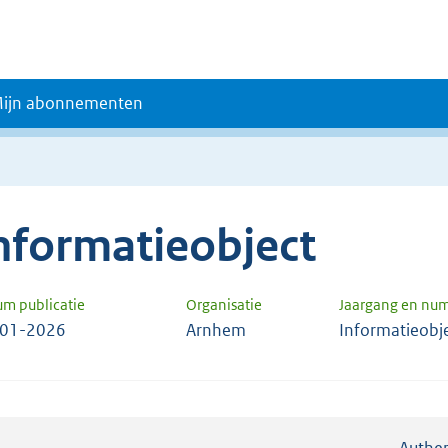
ijn abonnementen
nformatieobject
um publicatie
Organisatie
Jaargang en nu
-01-2026
Arnhem
Informatieobj
Authen