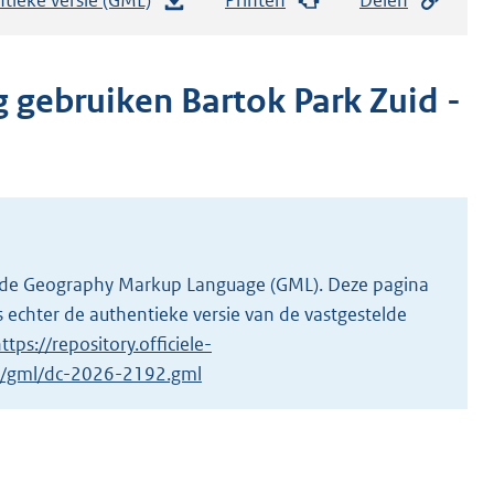
e
s
t
g gebruiken Bartok Park Zuid -
a
n
d
s
g
r
 in de Geography Markup Language (GML). Deze pagina
o
 echter de authentieke versie van de vastgestelde
o
ttps://repository.officiele-
t
/1/gml/dc-2026-2192.gml
t
e
:
2