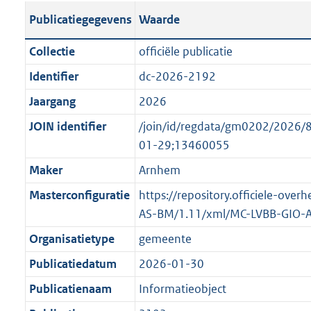
s
l
b
o
o
Publicatiegegevens
Waarde
t
i
l
t
o
a
c
i
t
t
Collectie
officiële publicatie
n
a
c
e
t
Identifier
dc-2026-2192
d
t
a
:
e
s
Jaargang
2026
i
t
2
:
g
e
i
K
o
JOIN identifier
/join/id/regdata/gm0202/202
r
i
e
b
n
01-29;13460055
o
n
i
b
Maker
Arnhem
o
f
n
e
t
Masterconfiguratie
https://repository.officiele-ove
o
f
k
t
AS-BM/1.11/xml/MC-LVBB-GIO-
r
o
e
e
m
r
n
Organisatietype
gemeente
:
a
m
d
Publicatiedatum
2026-01-30
2
a
a
K
Publicatienaam
Informatieobject
t
a
b