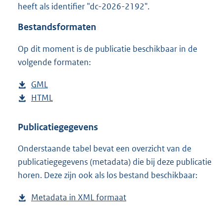
heeft als identifier "dc-2026-2192".
o
o
Bestandsformaten
t
t
Op dit moment is de publicatie beschikbaar in de
e
volgende formaten:
:
2
K
D
GML
b
b
o
D
HTML
e
b
w
o
s
e
n
w
t
s
Publicatiegegevens
l
n
a
t
Onderstaande tabel bevat een overzicht van de
o
l
n
a
publicatiegegevens (metadata) die bij deze publicatie
a
o
d
n
horen. Deze zijn ook als los bestand beschikbaar:
d
a
s
d
p
d
g
s
Metadata in XML formaat
b
u
p
r
g
e
b
u
o
r