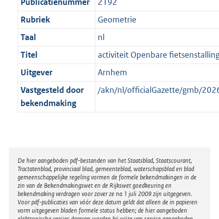
t
Publicatienummer
2192
Rubriek
Geometrie
Taal
nl
Titel
activiteit Openbare fietsenstalli
Uitgever
Arnhem
Vastgesteld door
/akn/nl/officialGazette/gmb/2
bekendmaking
Disclaimer
De hier aangeboden pdf-bestanden van het Staatsblad, Staatscourant,
Tractatenblad, provinciaal blad, gemeenteblad, waterschapsblad en blad
gemeenschappelijke regeling vormen de formele bekendmakingen in de
zin van de Bekendmakingswet en de Rijkswet goedkeuring en
bekendmaking verdragen voor zover ze na 1 juli 2009 zijn uitgegeven.
Voor pdf-publicaties van vóór deze datum geldt dat alleen de in papieren
vorm uitgegeven bladen formele status hebben; de hier aangeboden
elektronische versies daarvan worden bij wijze van service aangeboden.