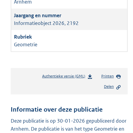
Arnhem
Informatieobject 2026, 2192
Geometrie
Authentieke versie (GML)
b
Printen
e
Delen
s
t
a
n
Informatie over deze publicatie
d
s
Deze publicatie is op 30-01-2026 gepubliceerd door
g
Arnhem. De publicatie is van het type Geometrie en
r