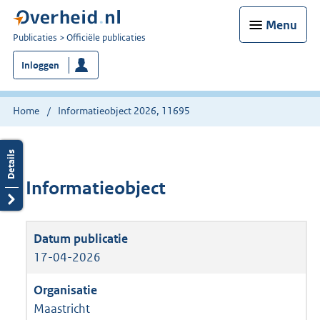
Menu
U
Publicaties
Officiële publicaties
bent
Inloggen
nu
hier:
Home
Informatieobject 2026, 11695
Informatieobject
17-04-2026
Maastricht