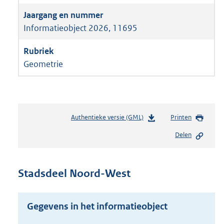
Informatieobject 2026, 11695
Geometrie
Authentieke versie (GML)
b
Printen
e
Delen
s
t
a
n
Stadsdeel Noord-West
d
s
g
Gegevens in het informatieobject
r
o