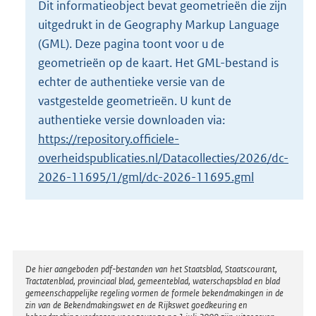
Dit informatieobject bevat geometrieën die zijn
o
uitgedrukt in de Geography Markup Language
t
t
(GML). Deze pagina toont voor u de
e
geometrieën op de kaart. Het GML-bestand is
:
echter de authentieke versie van de
1
vastgestelde geometrieën. U kunt de
6
K
authentieke versie downloaden via:
b
https://repository.officiele-
overheidspublicaties.nl/Datacollecties/2026/dc-
2026-11695/1/gml/dc-2026-11695.gml
Disclaimer
De hier aangeboden pdf-bestanden van het Staatsblad, Staatscourant,
Tractatenblad, provinciaal blad, gemeenteblad, waterschapsblad en blad
gemeenschappelijke regeling vormen de formele bekendmakingen in de
zin van de Bekendmakingswet en de Rijkswet goedkeuring en