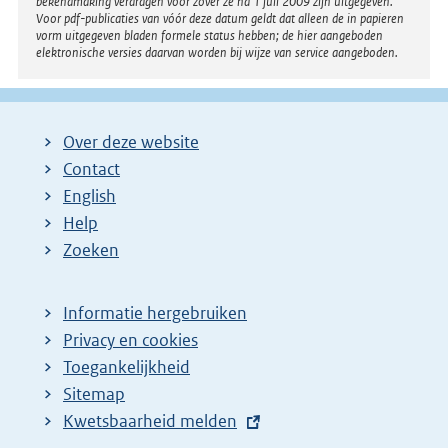
bekendmaking verdragen voor zover ze na 1 juli 2009 zijn uitgegeven.
Voor pdf-publicaties van vóór deze datum geldt dat alleen de in papieren
vorm uitgegeven bladen formele status hebben; de hier aangeboden
elektronische versies daarvan worden bij wijze van service aangeboden.
Over deze website
Contact
English
Help
Zoeken
Informatie hergebruiken
Privacy en cookies
Toegankelijkheid
Sitemap
E
Kwetsbaarheid melden
x