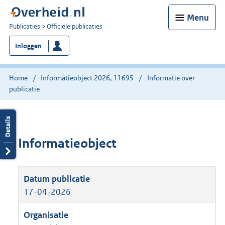
Menu
U
Publicaties
Officiële publicaties
bent
Inloggen
nu
hier:
Home
Informatieobject 2026, 11695
Informatie over
publicatie
Informatieobject
17-04-2026