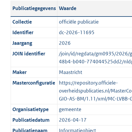
s
l
b
o
o
Publicatiegegevens
Waarde
t
i
l
t
o
a
c
i
t
t
Collectie
officiële publicatie
n
a
c
e
t
Identifier
dc-2026-11695
d
t
a
:
e
s
Jaargang
2026
i
t
1
:
g
e
i
6
o
JOIN identifier
/join/id/regdata/gm0935/2026/
r
i
e
K
n
48b4-b040-774044525dd2/nld
o
n
i
b
b
Maker
Maastricht
o
f
n
e
t
Masterconfiguratie
https://repository.officiele-
o
f
k
t
overheidspublicaties.nl/MasterC
r
o
e
e
GIO-AS-BM/1.11/xml/MC-LVBB-
m
r
n
:
a
m
d
Organisatietype
gemeente
1
a
a
Publicatiedatum
2026-04-17
K
t
a
b
Publicatienaam
Informatieobject