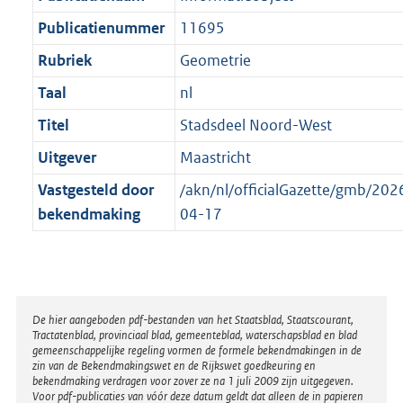
t
Publicatienummer
11695
Rubriek
Geometrie
Taal
nl
Titel
Stadsdeel Noord-West
Uitgever
Maastricht
Vastgesteld door
/akn/nl/officialGazette/gmb/2
bekendmaking
04-17
Disclaimer
De hier aangeboden pdf-bestanden van het Staatsblad, Staatscourant,
Tractatenblad, provinciaal blad, gemeenteblad, waterschapsblad en blad
gemeenschappelijke regeling vormen de formele bekendmakingen in de
zin van de Bekendmakingswet en de Rijkswet goedkeuring en
bekendmaking verdragen voor zover ze na 1 juli 2009 zijn uitgegeven.
Voor pdf-publicaties van vóór deze datum geldt dat alleen de in papieren