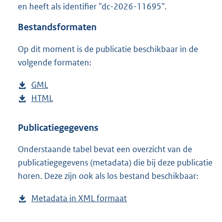
en heeft als identifier "dc-2026-11695".
o
o
Bestandsformaten
t
t
Op dit moment is de publicatie beschikbaar in de
e
volgende formaten:
:
1
6
D
GML
b
K
o
D
HTML
e
b
b
w
o
s
e
n
w
t
s
Publicatiegegevens
l
n
a
t
Onderstaande tabel bevat een overzicht van de
o
l
n
a
publicatiegegevens (metadata) die bij deze publicatie
a
o
d
n
horen. Deze zijn ook als los bestand beschikbaar:
d
a
s
d
p
d
g
s
Metadata in XML formaat
b
u
p
r
g
e
b
u
o
r