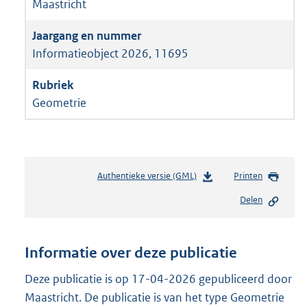
Maastricht
Informatieobject 2026, 11695
Geometrie
Authentieke versie (GML)
b
Printen
e
Delen
s
t
a
n
Informatie over deze publicatie
d
s
Deze publicatie is op 17-04-2026 gepubliceerd door
g
Maastricht. De publicatie is van het type Geometrie
r