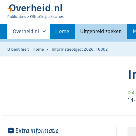
U
Publicaties
Officiële publicaties
bent
Primaire
nu
Andere
Overheid.nl
Home
Uitgebreid zoeken
M
hier:
sites
navigatie
binnen
U bent hier:
Home
Informatieobject 2026, 10802
I
Dat
14
Toon
Extra informatie