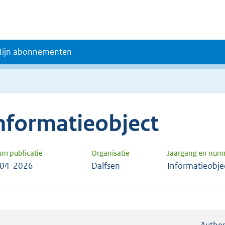
ijn abonnementen
nformatieobject
um publicatie
Organisatie
Jaargang en num
-04-2026
Dalfsen
Informatieobje
Authen