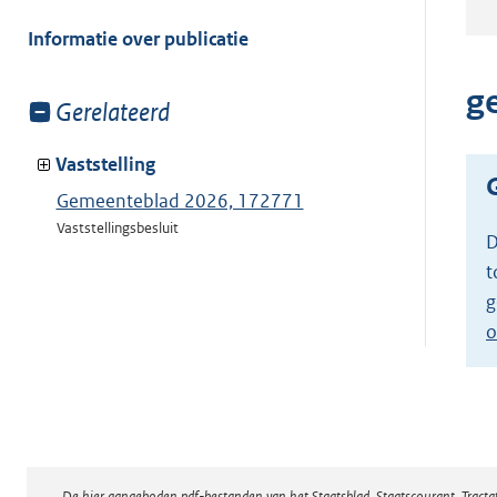
meer
van:
Informatie over publicatie
g
Toon
Gerelateerd
meer
van:
Vaststelling
Gemeenteblad 2026, 172771
Vaststellingsbesluit
D
t
g
o
De hier aangeboden pdf-bestanden van het Staatsblad, Staatscourant, Tract