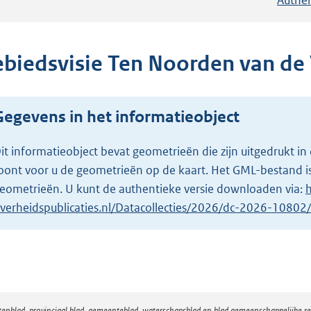
ebiedsvisie Ten Noorden van de
Gegevens in het informatieobject
it informatieobject bevat geometrieën die zijn uitgedrukt
oont voor u de geometrieën op de kaart. Het GML-bestand is
eometrieën. U kunt de authentieke versie downloaden via:
h
verheidspublicaties.nl/Datacollecties/2026/dc-2026-1080
atenblad, provinciaal blad, gemeenteblad, waterschapsblad en blad gemeenschappelijke 