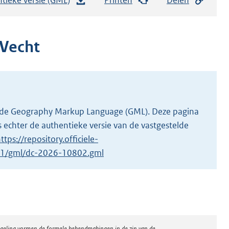
e
s
t
 Vecht
a
n
d
s
g
 in de Geography Markup Language (GML). Deze pagina
r
 echter de authentieke versie van de vastgestelde
o
ttps://repository.officiele-
o
2/1/gml/dc-2026-10802.gml
t
t
e
:
8
regeling vormen de formele bekendmakingen in de zin van de