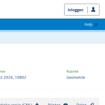
Inloggen
Help
mer
Rubriek
ct 2026, 10802
Geometrie
tieke versie (GML)
b
Printen
Delen