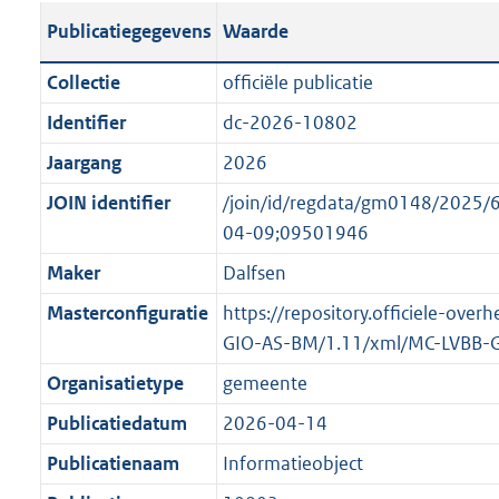
s
l
b
o
o
Publicatiegegevens
Waarde
t
i
l
t
o
a
c
i
t
t
Collectie
officiële publicatie
n
a
c
e
t
Identifier
dc-2026-10802
d
t
a
:
e
s
Jaargang
2026
i
t
8
:
g
e
i
K
o
JOIN identifier
/join/id/regdata/gm0148/202
r
i
e
b
n
04-09;09501946
o
n
i
b
Maker
Dalfsen
o
f
n
e
t
Masterconfiguratie
https://repository.officiele-over
o
f
k
t
GIO-AS-BM/1.11/xml/MC-LVBB-
r
o
e
e
m
r
n
Organisatietype
gemeente
:
a
m
d
Publicatiedatum
2026-04-14
1
a
a
K
Publicatienaam
Informatieobject
t
a
b