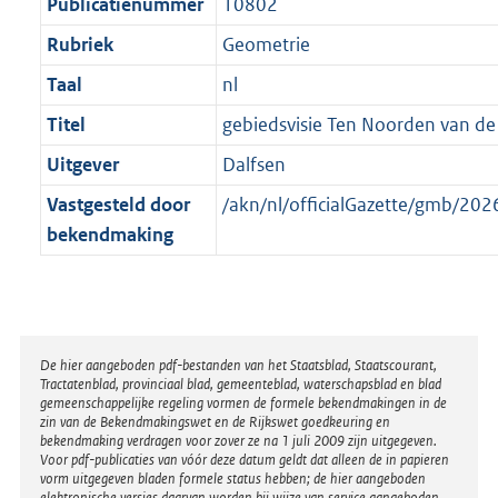
t
Publicatienummer
10802
Rubriek
Geometrie
Taal
nl
Titel
gebiedsvisie Ten Noorden van de
Uitgever
Dalfsen
Vastgesteld door
/akn/nl/officialGazette/gmb/2
bekendmaking
Disclaimer
De hier aangeboden pdf-bestanden van het Staatsblad, Staatscourant,
Tractatenblad, provinciaal blad, gemeenteblad, waterschapsblad en blad
gemeenschappelijke regeling vormen de formele bekendmakingen in de
zin van de Bekendmakingswet en de Rijkswet goedkeuring en
bekendmaking verdragen voor zover ze na 1 juli 2009 zijn uitgegeven.
Voor pdf-publicaties van vóór deze datum geldt dat alleen de in papieren
vorm uitgegeven bladen formele status hebben; de hier aangeboden
elektronische versies daarvan worden bij wijze van service aangeboden.