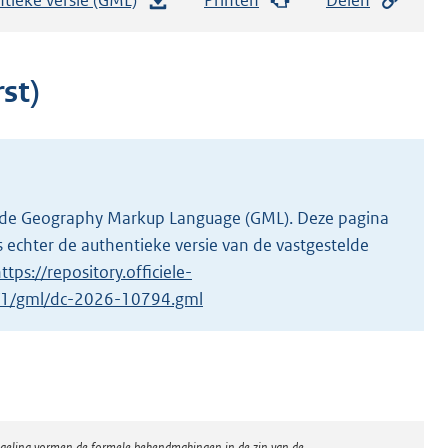
e
s
t
st)
a
n
d
s
g
 in de Geography Markup Language (GML). Deze pagina
r
 echter de authentieke versie van de vastgestelde
o
ttps://repository.officiele-
o
4/1/gml/dc-2026-10794.gml
t
t
e
:
3
regeling vormen de formele bekendmakingen in de zin van de