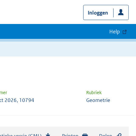
Inloggen
Help
mer
Rubriek
ct 2026, 10794
Geometrie
tieke versie (GML)
b
Printen
Delen