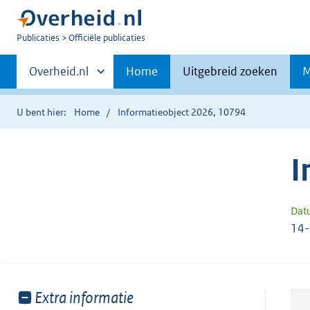
U
Publicaties
Officiële publicaties
bent
Primaire
nu
Andere
Overheid.nl
Home
Uitgebreid zoeken
M
hier:
sites
navigatie
binnen
U bent hier:
Home
Informatieobject 2026, 10794
I
Dat
14
Toon
Extra informatie