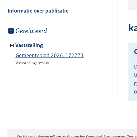
meer
van:
Informatie over publicatie
k
Toon
Gerelateerd
meer
van:
Vaststelling
Gemeenteblad 2026, 172771
Vaststellingsbesluit
D
t
g
o
De hier aangeboden pdf-bestanden van het Staatsblad, Staatscourant, Tract