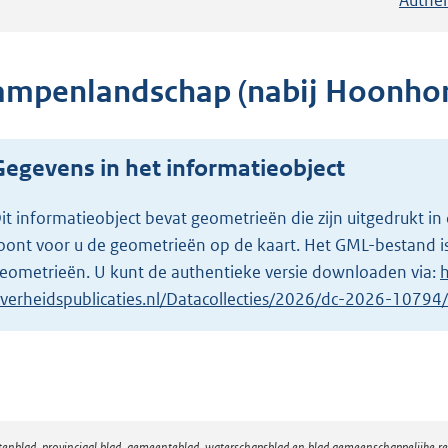
ampenlandschap (nabij Hoonhor
Gegevens in het informatieobject
it informatieobject bevat geometrieën die zijn uitgedrukt
oont voor u de geometrieën op de kaart. Het GML-bestand is
eometrieën. U kunt de authentieke versie downloaden via:
h
verheidspublicaties.nl/Datacollecties/2026/dc-2026-1079
atenblad, provinciaal blad, gemeenteblad, waterschapsblad en blad gemeenschappelijke 