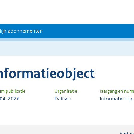
ijn abonnementen
nformatieobject
um publicatie
Organisatie
Jaargang en num
-04-2026
Dalfsen
Informatieobje
Authen