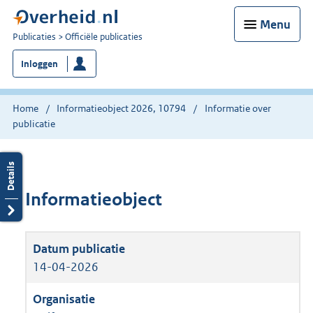
Menu
U
Publicaties
Officiële publicaties
bent
Inloggen
nu
hier:
Home
Informatieobject 2026, 10794
Informatie over
publicatie
Informatieobject
14-04-2026