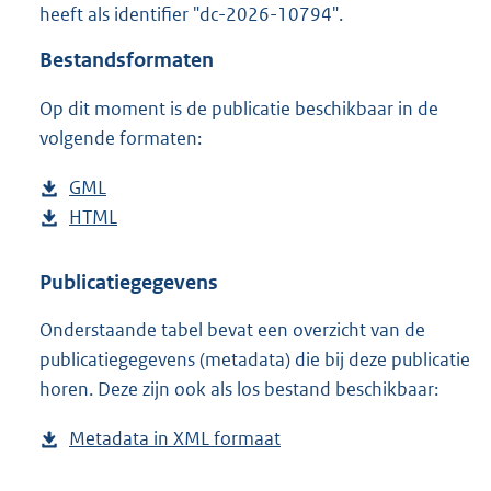
heeft als identifier "dc-2026-10794".
o
o
Bestandsformaten
t
t
Op dit moment is de publicatie beschikbaar in de
e
volgende formaten:
:
3
8
D
GML
b
K
o
D
HTML
e
b
b
w
o
s
e
n
w
t
s
Publicatiegegevens
l
n
a
t
Onderstaande tabel bevat een overzicht van de
o
l
n
a
publicatiegegevens (metadata) die bij deze publicatie
a
o
d
n
horen. Deze zijn ook als los bestand beschikbaar:
d
a
s
d
p
d
g
s
Metadata in XML formaat
b
u
p
r
g
e
b
u
o
r