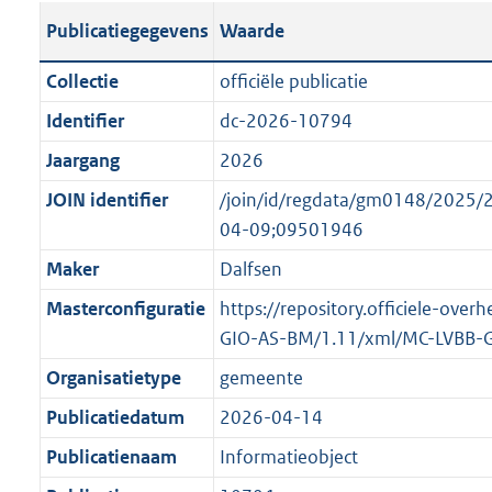
s
l
b
o
o
Publicatiegegevens
Waarde
t
i
l
t
o
a
c
i
t
t
Collectie
officiële publicatie
n
a
c
e
t
Identifier
dc-2026-10794
d
t
a
:
e
s
Jaargang
2026
i
t
3
:
g
e
i
8
o
JOIN identifier
/join/id/regdata/gm0148/202
r
i
e
K
n
04-09;09501946
o
n
i
b
b
Maker
Dalfsen
o
f
n
e
t
Masterconfiguratie
https://repository.officiele-over
o
f
k
t
GIO-AS-BM/1.11/xml/MC-LVBB-
r
o
e
e
m
r
n
Organisatietype
gemeente
:
a
m
d
Publicatiedatum
2026-04-14
1
a
a
K
Publicatienaam
Informatieobject
t
a
b