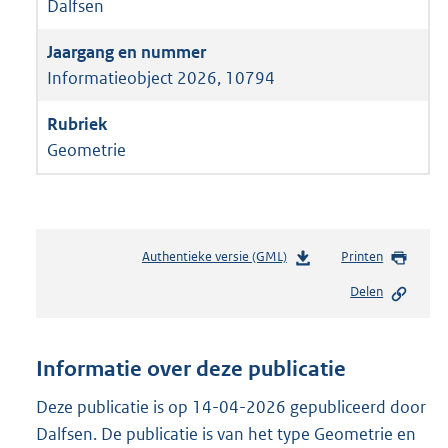
Dalfsen
Informatieobject 2026, 10794
Geometrie
Authentieke versie (GML)
b
Printen
e
Delen
s
t
a
n
Informatie over deze publicatie
d
s
Deze publicatie is op 14-04-2026 gepubliceerd door
g
Dalfsen. De publicatie is van het type Geometrie en
r