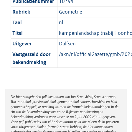
t
Publicatienummer
10794
Rubriek
Geometrie
Taal
nl
Titel
kampenlandschap (nabij Hoonho
Uitgever
Dalfsen
Vastgesteld door
/akn/nl/officialGazette/gmb/2
bekendmaking
Disclaimer
De hier aangeboden pdf-bestanden van het Staatsblad, Staatscourant,
Tractatenblad, provinciaal blad, gemeenteblad, waterschapsblad en blad
gemeenschappelijke regeling vormen de formele bekendmakingen in de
zin van de Bekendmakingswet en de Rijkswet goedkeuring en
bekendmaking verdragen voor zover ze na 1 juli 2009 zijn uitgegeven.
Voor pdf-publicaties van vóór deze datum geldt dat alleen de in papieren
vorm uitgegeven bladen formele status hebben; de hier aangeboden
elektronische versies daarvan worden bij wijze van service aangeboden.