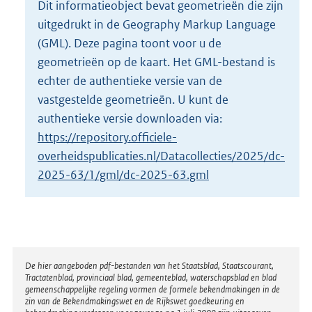
Dit informatieobject bevat geometrieën die zijn
o
uitgedrukt in de Geography Markup Language
t
t
(GML). Deze pagina toont voor u de
e
geometrieën op de kaart. Het GML-bestand is
:
echter de authentieke versie van de
2
vastgestelde geometrieën. U kunt de
K
b
authentieke versie downloaden via:
https://repository.officiele-
overheidspublicaties.nl/Datacollecties/2025/dc-
2025-63/1/gml/dc-2025-63.gml
Disclaimer
De hier aangeboden pdf-bestanden van het Staatsblad, Staatscourant,
Tractatenblad, provinciaal blad, gemeenteblad, waterschapsblad en blad
gemeenschappelijke regeling vormen de formele bekendmakingen in de
zin van de Bekendmakingswet en de Rijkswet goedkeuring en