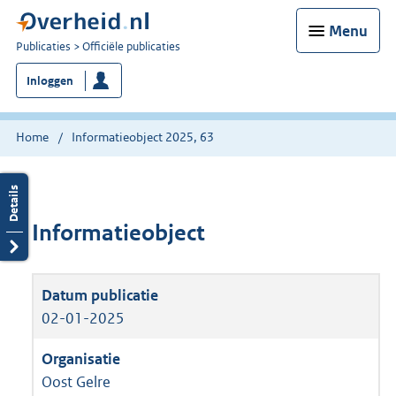
Menu
U
Publicaties
Officiële publicaties
bent
Inloggen
nu
hier:
Home
Informatieobject 2025, 63
Informatieobject
02-01-2025
Oost Gelre