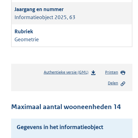
Informatieobject 2025, 63
Geometrie
Authentieke versie (GML)
b
Printen
e
Delen
s
t
a
n
Maximaal aantal wooneenheden 14
d
s
g
Gegevens in het informatieobject
r
o