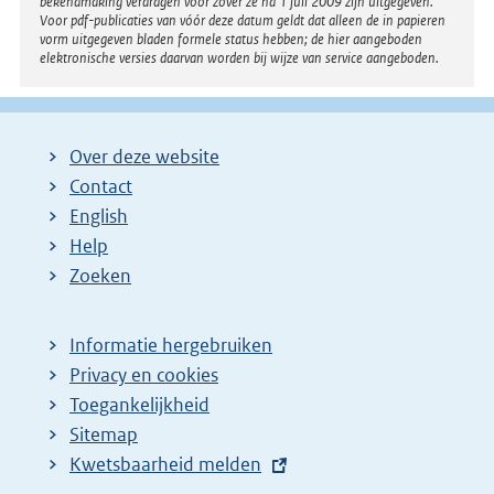
bekendmaking verdragen voor zover ze na 1 juli 2009 zijn uitgegeven.
Voor pdf-publicaties van vóór deze datum geldt dat alleen de in papieren
vorm uitgegeven bladen formele status hebben; de hier aangeboden
elektronische versies daarvan worden bij wijze van service aangeboden.
Over deze website
Contact
English
Help
Zoeken
Informatie hergebruiken
Privacy en cookies
Toegankelijkheid
Sitemap
E
Kwetsbaarheid melden
x