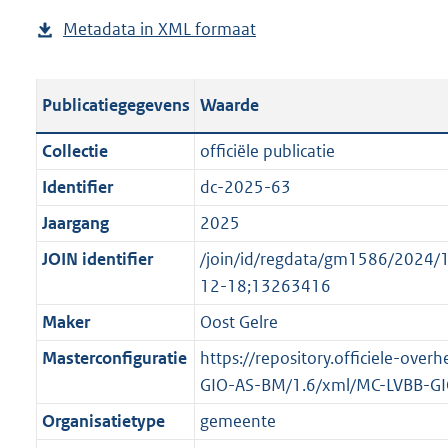
p
d
g
s
Metadata in XML formaat
b
u
p
r
g
e
b
u
o
r
s
l
b
o
o
Publicatiegegevens
Waarde
t
i
l
t
o
a
c
i
t
t
Collectie
officiële publicatie
n
a
c
e
t
Identifier
dc-2025-63
d
t
a
:
e
s
Jaargang
2025
i
t
2
:
g
e
i
K
o
JOIN identifier
/join/id/regdata/gm1586/202
r
i
e
b
n
12-18;13263416
o
n
i
b
Maker
Oost Gelre
o
f
n
e
t
Masterconfiguratie
https://repository.officiele-over
o
f
k
t
GIO-AS-BM/1.6/xml/MC-LVBB-G
r
o
e
e
m
r
n
Organisatietype
gemeente
:
a
m
d