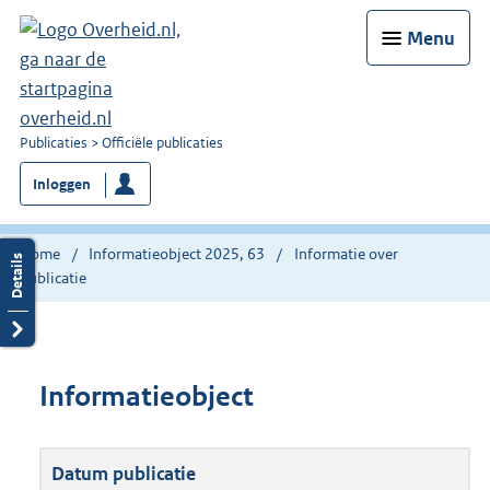
Menu
U
Publicaties
Officiële publicaties
bent
Inloggen
nu
hier:
Home
Informatieobject 2025, 63
Informatie over
publicatie
Informatieobject