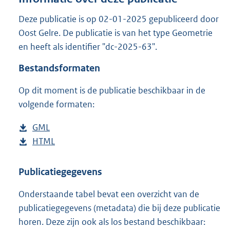
d
s
Deze publicatie is op 02-01-2025 gepubliceerd door
g
Oost Gelre. De publicatie is van het type Geometrie
r
en heeft als identifier "dc-2025-63".
o
o
Bestandsformaten
t
t
Op dit moment is de publicatie beschikbaar in de
e
volgende formaten:
:
2
K
D
GML
b
b
o
D
HTML
e
b
w
o
s
e
n
w
t
s
Publicatiegegevens
l
n
a
t
Onderstaande tabel bevat een overzicht van de
o
l
n
a
publicatiegegevens (metadata) die bij deze publicatie
a
o
d
n
horen. Deze zijn ook als los bestand beschikbaar:
d
a
s
d