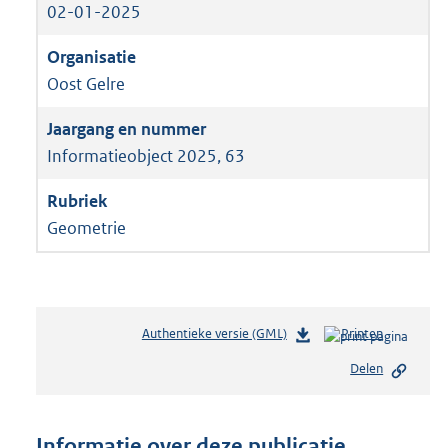
02-01-2025
Oost Gelre
Informatieobject 2025, 63
Geometrie
Authentieke versie (GML)
b
Printen
e
Delen
s
t
a
n
Informatie over deze publicatie