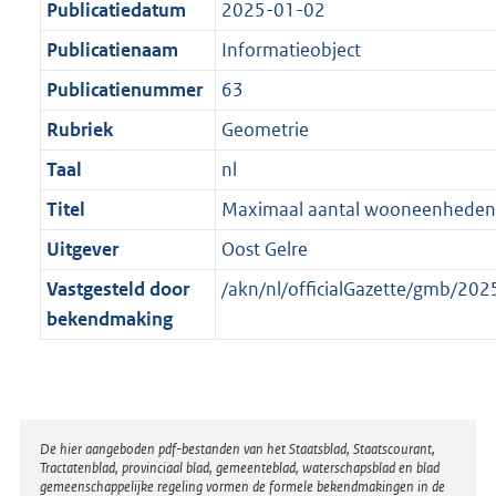
Publicatiedatum
2025-01-02
2
a
a
K
Publicatienaam
Informatieobject
t
a
b
t
Publicatienummer
63
Rubriek
Geometrie
Taal
nl
Titel
Maximaal aantal wooneenheden
Uitgever
Oost Gelre
Vastgesteld door
/akn/nl/officialGazette/gmb/2
bekendmaking
Disclaimer
De hier aangeboden pdf-bestanden van het Staatsblad, Staatscourant,
Tractatenblad, provinciaal blad, gemeenteblad, waterschapsblad en blad
gemeenschappelijke regeling vormen de formele bekendmakingen in de