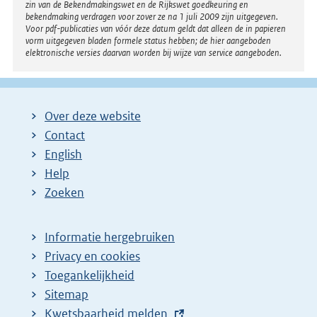
zin van de Bekendmakingswet en de Rijkswet goedkeuring en
bekendmaking verdragen voor zover ze na 1 juli 2009 zijn uitgegeven.
Voor pdf-publicaties van vóór deze datum geldt dat alleen de in papieren
vorm uitgegeven bladen formele status hebben; de hier aangeboden
elektronische versies daarvan worden bij wijze van service aangeboden.
Over deze website
Contact
English
Help
Zoeken
Informatie hergebruiken
Privacy en cookies
Toegankelijkheid
Sitemap
E
Kwetsbaarheid melden