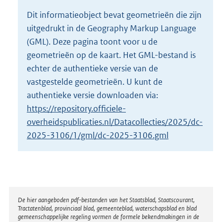
o
Dit informatieobject bevat geometrieën die zijn
t
uitgedrukt in de Geography Markup Language
t
e
(GML). Deze pagina toont voor u de
:
geometrieën op de kaart. Het GML-bestand is
1
echter de authentieke versie van de
8
vastgestelde geometrieën. U kunt de
M
b
authentieke versie downloaden via:
https://repository.officiele-
overheidspublicaties.nl/Datacollecties/2025/dc-
2025-3106/1/gml/dc-2025-3106.gml
Disclaimer
De hier aangeboden pdf-bestanden van het Staatsblad, Staatscourant,
Tractatenblad, provinciaal blad, gemeenteblad, waterschapsblad en blad
gemeenschappelijke regeling vormen de formele bekendmakingen in de