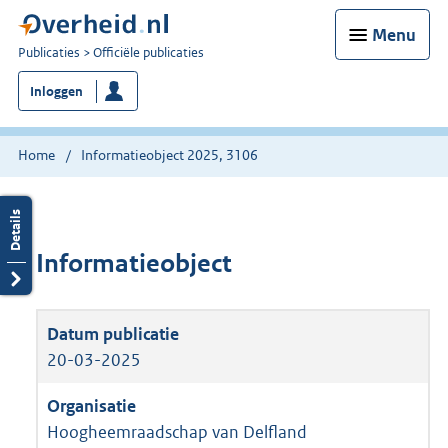
Menu
U
Publicaties
Officiële publicaties
bent
Inloggen
nu
hier:
Home
Informatieobject 2025, 3106
Informatieobject
20-03-2025
Hoogheemraadschap van Delfland