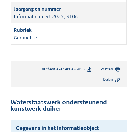
Informatieobject 2025, 3106
Geometrie
Authentieke versie (GML)
b
Printen
e
Delen
s
t
a
n
Waterstaatswerk ondersteunend
d
kunstwerk duiker
s
g
r
Gegevens in het informatieobject
o