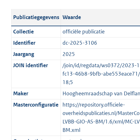
e
b
u
o
r
s
l
b
o
o
Publicatiegegevens
Waarde
t
i
l
t
o
a
c
i
t
t
Collectie
officiële publicatie
n
a
c
e
t
Identifier
dc-2025-3106
d
t
a
:
e
s
Jaargang
2025
i
t
1
:
g
e
i
8
o
JOIN identifier
/join/id/regdata/ws0372/2023-
r
i
e
M
n
fc13-46b8-9bfb-abe553eace71
o
n
i
b
b
18;5
o
f
n
e
Maker
Hoogheemraadschap van Delfla
t
o
f
k
t
Masterconfiguratie
https://repository.officiele-
r
o
e
e
overheidspublicaties.nl/MasterCo
m
r
n
:
LVBB-GIO-AS-BM/1.6/xml/MC-LV
a
m
d
2
BM.xml
a
a
K