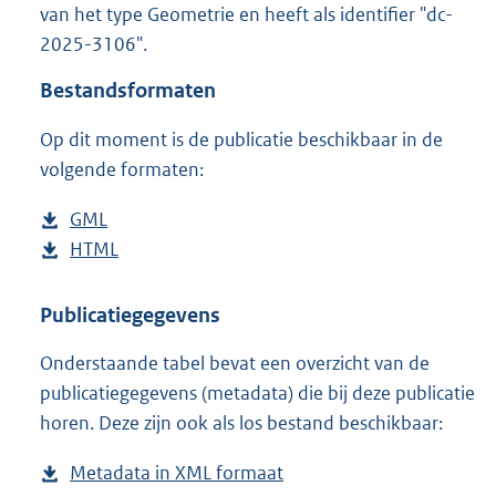
van het type Geometrie en heeft als identifier "dc-
o
2025-3106".
o
t
Bestandsformaten
t
e
Op dit moment is de publicatie beschikbaar in de
:
1
volgende formaten:
8
M
D
GML
b
b
o
D
HTML
e
b
w
o
s
e
n
w
t
s
Publicatiegegevens
l
n
a
t
Onderstaande tabel bevat een overzicht van de
o
l
n
a
publicatiegegevens (metadata) die bij deze publicatie
a
o
d
n
horen. Deze zijn ook als los bestand beschikbaar:
d
a
s
d
p
d
g
s
Metadata in XML formaat
b
u
p
r
g