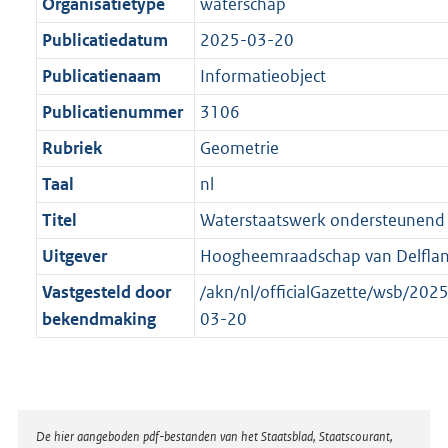
t
a
Organisatietype
waterschap
b
t
Publicatiedatum
2025-03-20
Publicatienaam
Informatieobject
Publicatienummer
3106
Rubriek
Geometrie
Taal
nl
Titel
Waterstaatswerk ondersteunend 
Uitgever
Hoogheemraadschap van Delfla
Vastgesteld door
/akn/nl/officialGazette/wsb/20
bekendmaking
03-20
Disclaimer
De hier aangeboden pdf-bestanden van het Staatsblad, Staatscourant,