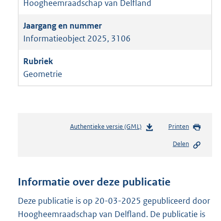
Hoogheemraadschap van Delfland
Informatieobject 2025, 3106
Geometrie
Authentieke versie (GML)
b
Printen
e
Delen
s
t
a
n
Informatie over deze publicatie
d
s
Deze publicatie is op 20-03-2025 gepubliceerd door
g
Hoogheemraadschap van Delfland. De publicatie is
r