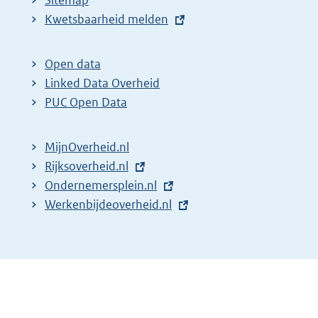
Sitemap
E
Kwetsbaarheid melden
x
t
Open data
e
Linked Data Overheid
r
PUC Open Data
n
e
MijnOverheid.nl
l
E
Rijksoverheid.nl
i
x
E
Ondernemersplein.nl
n
t
x
E
Werkenbijdeoverheid.nl
k
e
t
x
:
r
e
t
n
r
e
e
n
r
l
e
n