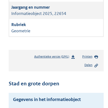
Informatieobject 2025, 22654
Geometrie
Authentieke versie (GML)
b
Printen
e
Delen
s
t
a
n
Stad en grote dorpen
d
s
g
Gegevens in het informatieobject
r
o