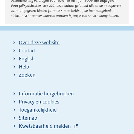
bekendmaking verdragen voor zover ze na 1 juli 2009 zijn uitgegeven.
Voor pdf-publicaties van vóór deze datum geldt dat alleen de in papieren
vorm uitgegeven bladen formele status hebben; de hier aangeboden
elektronische versies daarvan worden bij wijze van service aangeboden.
Over deze website
Contact
English
Help
Zoeken
Informatie hergebruiken
Privacy en cookies
Toegankelijkheid
Sitemap
E
Kwetsbaarheid melden
x