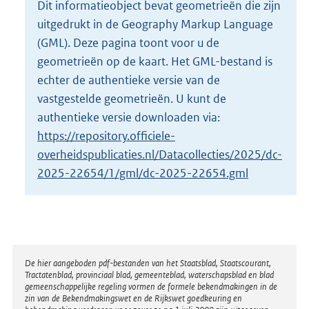
Dit informatieobject bevat geometrieën die zijn
o
uitgedrukt in de Geography Markup Language
t
t
(GML). Deze pagina toont voor u de
e
geometrieën op de kaart. Het GML-bestand is
:
echter de authentieke versie van de
4
vastgestelde geometrieën. U kunt de
7
K
authentieke versie downloaden via:
b
https://repository.officiele-
overheidspublicaties.nl/Datacollecties/2025/dc-
2025-22654/1/gml/dc-2025-22654.gml
Disclaimer
De hier aangeboden pdf-bestanden van het Staatsblad, Staatscourant,
Tractatenblad, provinciaal blad, gemeenteblad, waterschapsblad en blad
gemeenschappelijke regeling vormen de formele bekendmakingen in de
zin van de Bekendmakingswet en de Rijkswet goedkeuring en