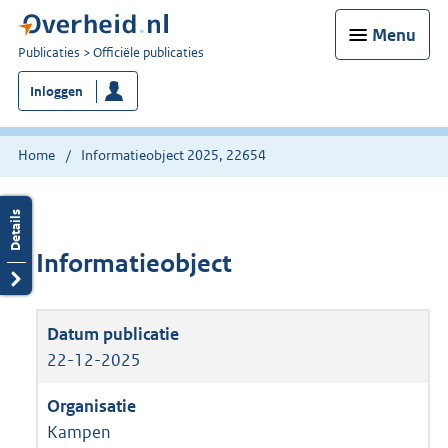
Menu
U
Publicaties
Officiële publicaties
bent
Inloggen
nu
hier:
Home
Informatieobject 2025, 22654
Informatieobject
22-12-2025
Kampen