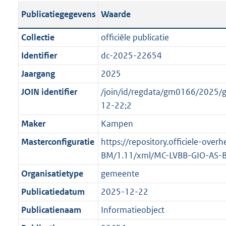
s
l
b
o
o
Publicatiegegevens
Waarde
t
i
l
t
o
a
c
i
t
t
Collectie
officiële publicatie
n
a
c
e
t
Identifier
dc-2025-22654
d
t
a
:
e
s
Jaargang
2025
i
t
4
:
g
e
i
7
o
JOIN identifier
/join/id/regdata/gm0166/202
r
i
e
K
n
12-22;2
o
n
i
b
b
Maker
Kampen
o
f
n
e
t
Masterconfiguratie
https://repository.officiele-ove
o
f
k
t
BM/1.11/xml/MC-LVBB-GIO-AS-
r
o
e
e
m
r
n
Organisatietype
gemeente
:
a
m
d
Publicatiedatum
2025-12-22
1
a
a
K
Publicatienaam
Informatieobject
t
a
b