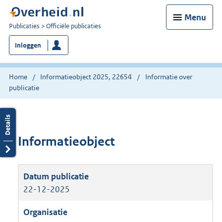
Menu
U
Publicaties
Officiële publicaties
bent
Inloggen
nu
hier:
Home
Informatieobject 2025, 22654
Informatie over
publicatie
Informatieobject
22-12-2025