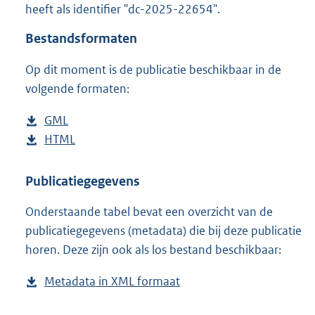
heeft als identifier "dc-2025-22654".
o
o
Bestandsformaten
t
t
Op dit moment is de publicatie beschikbaar in de
e
volgende formaten:
:
4
7
D
GML
b
K
o
D
HTML
e
b
b
w
o
s
e
n
w
t
s
Publicatiegegevens
l
n
a
t
Onderstaande tabel bevat een overzicht van de
o
l
n
a
publicatiegegevens (metadata) die bij deze publicatie
a
o
d
n
horen. Deze zijn ook als los bestand beschikbaar:
d
a
s
d
p
d
g
s
Metadata in XML formaat
b
u
p
r
g
e
b
u
o
r