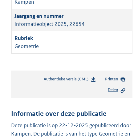
Kampen
Informatieobject 2025, 22654
Geometrie
Authentieke versie (GML)
b
Printen
e
Delen
s
t
a
n
Informatie over deze publicatie
d
s
Deze publicatie is op 22-12-2025 gepubliceerd door
g
Kampen. De publicatie is van het type Geometrie en
r