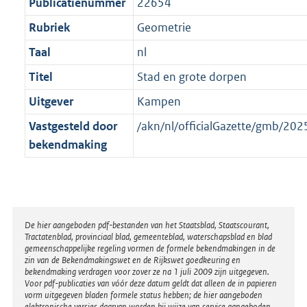
t
Publicatienummer
22654
Rubriek
Geometrie
Taal
nl
Titel
Stad en grote dorpen
Uitgever
Kampen
Vastgesteld door
/akn/nl/officialGazette/gmb/2
bekendmaking
Disclaimer
De hier aangeboden pdf-bestanden van het Staatsblad, Staatscourant,
Tractatenblad, provinciaal blad, gemeenteblad, waterschapsblad en blad
gemeenschappelijke regeling vormen de formele bekendmakingen in de
zin van de Bekendmakingswet en de Rijkswet goedkeuring en
bekendmaking verdragen voor zover ze na 1 juli 2009 zijn uitgegeven.
Voor pdf-publicaties van vóór deze datum geldt dat alleen de in papieren
vorm uitgegeven bladen formele status hebben; de hier aangeboden
elektronische versies daarvan worden bij wijze van service aangeboden.