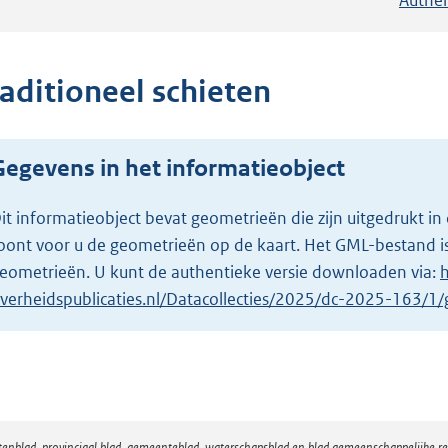
raditioneel schieten
Gegevens in het informatieobject
it informatieobject bevat geometrieën die zijn uitgedrukt
oont voor u de geometrieën op de kaart. Het GML-bestand is
eometrieën. U kunt de authentieke versie downloaden via:
h
verheidspublicaties.nl/Datacollecties/2025/dc-2025-163/
atenblad, provinciaal blad, gemeenteblad, waterschapsblad en blad gemeenschappelijke 