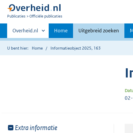
U
Publicaties
Officiële publicaties
bent
Primaire
nu
Andere
Overheid.nl
Home
Uitgebreid zoeken
M
hier:
sites
navigatie
binnen
U bent hier:
Home
Informatieobject 2025, 163
I
Dat
02
Toon
Extra informatie