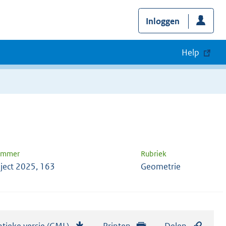
Inloggen
Help
nummer
Rubriek
ject 2025, 163
Geometrie
tieke versie (GML)
b
Printen
Delen