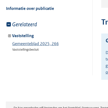
meer
van:
Informatie over publicatie
T
Toon
Gerelateerd
meer
van:
Vaststelling
Gemeenteblad 2025, 266
Vaststellingsbesluit
D
t
g
o
De hier aangeboden pdf-bestanden van het Staatsblad, Staatscourant, Tract