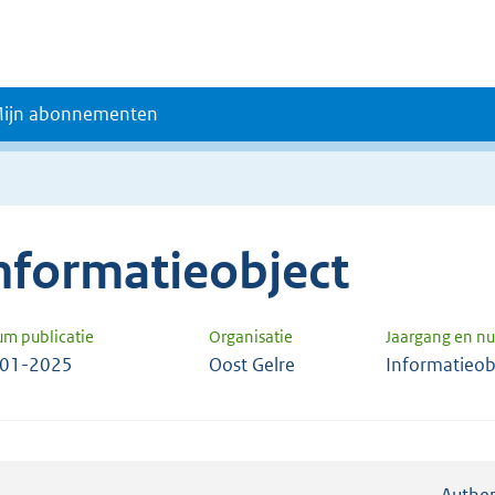
ijn abonnementen
nformatieobject
um publicatie
Organisatie
Jaargang en 
-01-2025
Oost Gelre
Informatieob
Authen