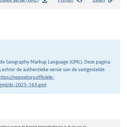
e
s
t
a
n
d
s
g
 in de Geography Markup Language (GML). Deze pagina
r
 echter de authentieke versie van de vastgestelde
o
ttps://repository.officiele-
o
1/gml/dc-2025-163.gml
t
t
e
:
2
regeling vormen de formele bekendmakingen in de zin van de