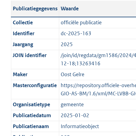
s
l
b
o
o
Publicatiegegevens
Waarde
t
i
l
t
o
a
c
i
t
t
Collectie
officiële publicatie
n
a
c
e
t
Identifier
dc-2025-163
d
t
a
:
e
s
Jaargang
2025
i
t
2
:
g
e
i
K
o
JOIN identifier
/join/id/regdata/gm1586/202
r
i
e
b
n
12-18;13263416
o
n
i
b
Maker
Oost Gelre
o
f
n
e
t
Masterconfiguratie
https://repository.officiele-over
o
f
k
t
GIO-AS-BM/1.6/xml/MC-LVBB-G
r
o
e
e
m
r
n
Organisatietype
gemeente
:
a
m
d
Publicatiedatum
2025-01-02
2
a
a
K
Publicatienaam
Informatieobject
t
a
b