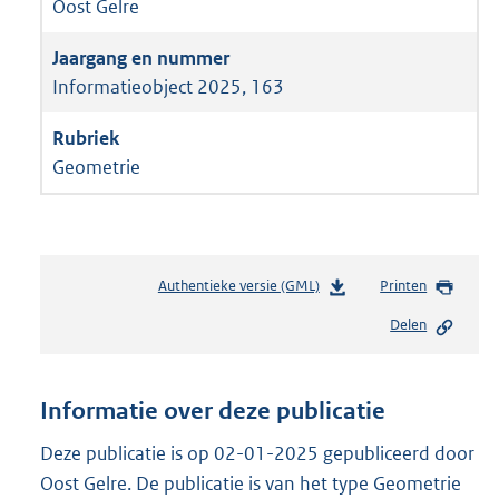
Oost Gelre
Informatieobject 2025, 163
Geometrie
Authentieke versie (GML)
b
Printen
e
Delen
s
t
a
n
Informatie over deze publicatie
d
s
Deze publicatie is op 02-01-2025 gepubliceerd door
g
Oost Gelre. De publicatie is van het type Geometrie
r