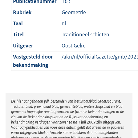
t
Publicatienummer
163
Rubriek
Geometrie
Taal
nl
Titel
Traditioneel schieten
Uitgever
Oost Gelre
Vastgesteld door
/akn/nl/officialGazette/gmb/2
bekendmaking
Disclaimer
De hier aangeboden pdf-bestanden van het Staatsblad, Staatscourant,
Tractatenblad, provinciaal blad, gemeenteblad, waterschapsblad en blad
gemeenschappelijke regeling vormen de formele bekendmakingen in de
zin van de Bekendmakingswet en de Rijkswet goedkeuring en
bekendmaking verdragen voor zover ze na 1 juli 2009 zijn uitgegeven.
Voor pdf-publicaties van vóór deze datum geldt dat alleen de in papieren
vorm uitgegeven bladen formele status hebben; de hier aangeboden
elektronische versies daarvan worden bij wijze van service aangeboden.