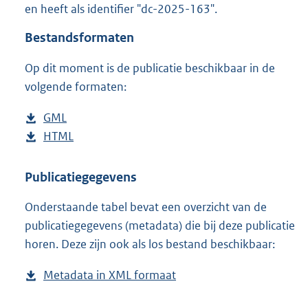
en heeft als identifier "dc-2025-163".
o
o
Bestandsformaten
t
t
Op dit moment is de publicatie beschikbaar in de
e
volgende formaten:
:
2
K
D
GML
b
b
o
D
HTML
e
b
w
o
s
e
n
w
t
s
Publicatiegegevens
l
n
a
t
Onderstaande tabel bevat een overzicht van de
o
l
n
a
publicatiegegevens (metadata) die bij deze publicatie
a
o
d
n
horen. Deze zijn ook als los bestand beschikbaar:
d
a
s
d
p
d
g
s
Metadata in XML formaat
b
u
p
r
g
e
b
u
o
r