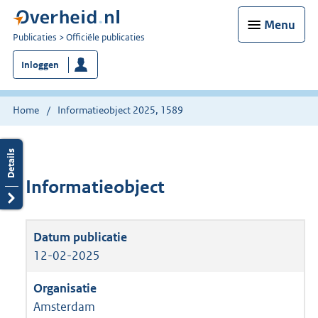
Menu
U
Publicaties
Officiële publicaties
bent
Inloggen
nu
hier:
Home
Informatieobject 2025, 1589
Informatieobject
12-02-2025
Amsterdam