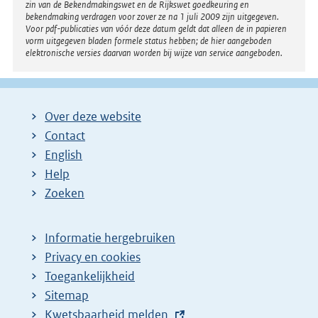
zin van de Bekendmakingswet en de Rijkswet goedkeuring en
bekendmaking verdragen voor zover ze na 1 juli 2009 zijn uitgegeven.
Voor pdf-publicaties van vóór deze datum geldt dat alleen de in papieren
vorm uitgegeven bladen formele status hebben; de hier aangeboden
elektronische versies daarvan worden bij wijze van service aangeboden.
Over deze website
Contact
English
Help
Zoeken
Informatie hergebruiken
Privacy en cookies
Toegankelijkheid
Sitemap
E
Kwetsbaarheid melden