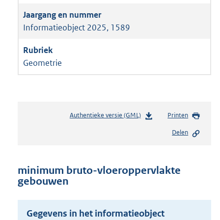
Informatieobject 2025, 1589
Geometrie
Authentieke versie (GML)
b
Printen
e
Delen
s
t
a
n
minimum bruto-vloeroppervlakte
d
gebouwen
s
g
r
Gegevens in het informatieobject
o