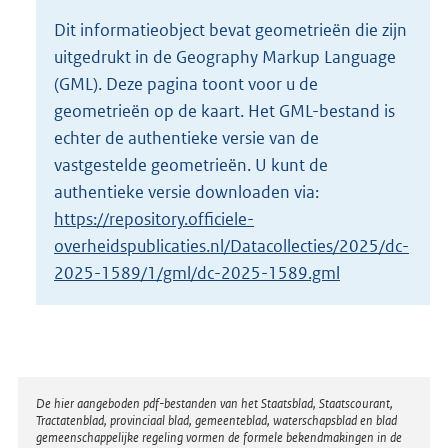
o
Dit informatieobject bevat geometrieën die zijn
t
uitgedrukt in de Geography Markup Language
t
e
(GML). Deze pagina toont voor u de
:
geometrieën op de kaart. Het GML-bestand is
2
echter de authentieke versie van de
K
vastgestelde geometrieën. U kunt de
b
authentieke versie downloaden via:
https://repository.officiele-
overheidspublicaties.nl/Datacollecties/2025/dc-
2025-1589/1/gml/dc-2025-1589.gml
Disclaimer
De hier aangeboden pdf-bestanden van het Staatsblad, Staatscourant,
Tractatenblad, provinciaal blad, gemeenteblad, waterschapsblad en blad
gemeenschappelijke regeling vormen de formele bekendmakingen in de