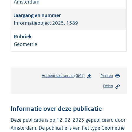
Amsterdam
Informatieobject 2025, 1589
Geometrie
Authentieke versie (GML)
b
Printen
e
Delen
s
t
a
n
Informatie over deze publicatie
d
s
Deze publicatie is op 12-02-2025 gepubliceerd door
g
Amsterdam. De publicatie is van het type Geometrie
r