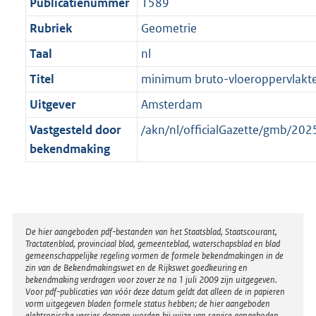
t
Publicatienummer
1589
Rubriek
Geometrie
Taal
nl
Titel
minimum bruto-vloeroppervlakt
Uitgever
Amsterdam
Vastgesteld door
/akn/nl/officialGazette/gmb/2
bekendmaking
Disclaimer
De hier aangeboden pdf-bestanden van het Staatsblad, Staatscourant,
Tractatenblad, provinciaal blad, gemeenteblad, waterschapsblad en blad
gemeenschappelijke regeling vormen de formele bekendmakingen in de
zin van de Bekendmakingswet en de Rijkswet goedkeuring en
bekendmaking verdragen voor zover ze na 1 juli 2009 zijn uitgegeven.
Voor pdf-publicaties van vóór deze datum geldt dat alleen de in papieren
vorm uitgegeven bladen formele status hebben; de hier aangeboden
elektronische versies daarvan worden bij wijze van service aangeboden.