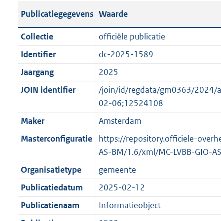
s
l
b
o
o
Publicatiegegevens
Waarde
t
i
l
t
o
a
c
i
t
t
Collectie
officiële publicatie
n
a
c
e
t
Identifier
dc-2025-1589
d
t
a
:
e
s
Jaargang
2025
i
t
2
:
g
e
i
K
o
JOIN identifier
/join/id/regdata/gm0363/202
r
i
e
b
n
02-06;12524108
o
n
i
b
Maker
Amsterdam
o
f
n
e
t
Masterconfiguratie
https://repository.officiele-ove
o
f
k
t
AS-BM/1.6/xml/MC-LVBB-GIO-A
r
o
e
e
m
r
n
Organisatietype
gemeente
:
a
m
d
Publicatiedatum
2025-02-12
2
a
a
K
Publicatienaam
Informatieobject
t
a
b