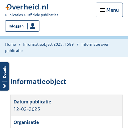
Menu
U
Publicaties
Officiële publicaties
bent
Inloggen
nu
hier:
Home
Informatieobject 2025, 1589
Informatie over
publicatie
Informatieobject
12-02-2025