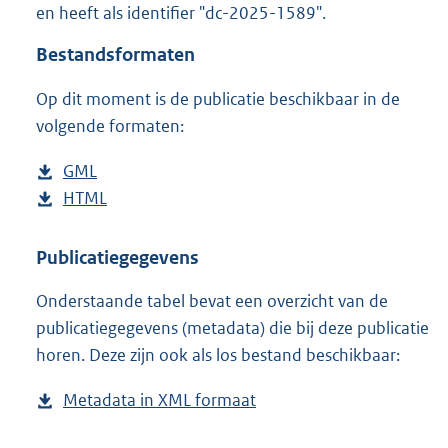
en heeft als identifier "dc-2025-1589".
o
o
Bestandsformaten
t
t
Op dit moment is de publicatie beschikbaar in de
e
volgende formaten:
:
2
K
D
GML
b
b
o
D
HTML
e
b
w
o
s
e
n
w
t
s
Publicatiegegevens
l
n
a
t
Onderstaande tabel bevat een overzicht van de
o
l
n
a
publicatiegegevens (metadata) die bij deze publicatie
a
o
d
n
horen. Deze zijn ook als los bestand beschikbaar:
d
a
s
d
p
d
g
s
Metadata in XML formaat
b
u
p
r
g
e
b
u
o
r