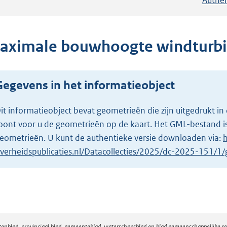
aximale bouwhoogte windturbi
Gegevens in het informatieobject
it informatieobject bevat geometrieën die zijn uitgedrukt
oont voor u de geometrieën op de kaart. Het GML-bestand is
eometrieën. U kunt de authentieke versie downloaden via:
h
verheidspublicaties.nl/Datacollecties/2025/dc-2025-151/
atenblad, provinciaal blad, gemeenteblad, waterschapsblad en blad gemeenschappelijke 