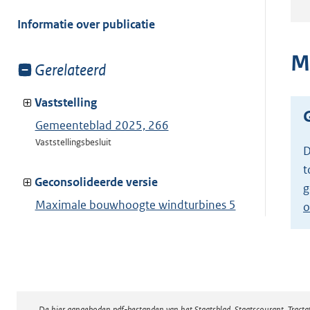
meer
van:
Informatie over publicatie
M
Toon
Gerelateerd
meer
van:
Vaststelling
Gemeenteblad 2025, 266
Vaststellingsbesluit
D
t
Geconsolideerde versie
g
Maximale bouwhoogte windturbines 5
o
meter
Toon geconsolideerde versie
De hier aangeboden pdf-bestanden van het Staatsblad, Staatscourant, Tract