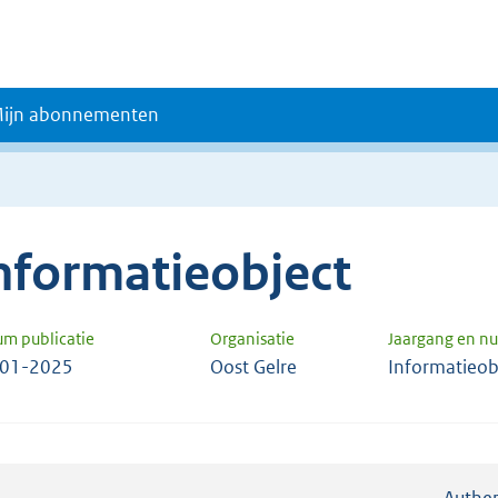
ijn abonnementen
nformatieobject
um publicatie
Organisatie
Jaargang en 
-01-2025
Oost Gelre
Informatieob
Authen