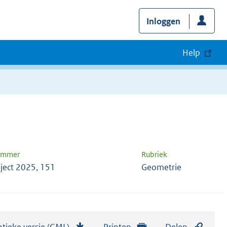
Inloggen
Help
nummer
Rubriek
ject 2025, 151
Geometrie
tieke versie (GML)
b
Printen
Delen