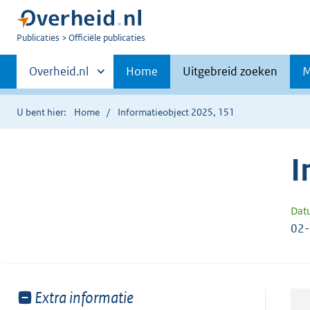
U
Publicaties
Officiële publicaties
bent
Primaire
nu
Andere
Overheid.nl
Home
Uitgebreid zoeken
M
hier:
sites
navigatie
binnen
U bent hier:
Home
Informatieobject 2025, 151
I
Dat
02
Toon
Extra informatie