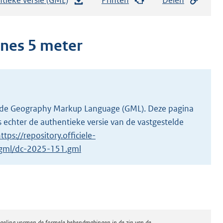
e
s
t
nes 5 meter
a
n
d
s
g
 in de Geography Markup Language (GML). Deze pagina
r
 echter de authentieke versie van de vastgestelde
o
ttps://repository.officiele-
o
1/gml/dc-2025-151.gml
t
t
e
:
2
regeling vormen de formele bekendmakingen in de zin van de