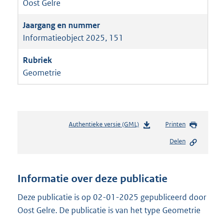
Oost Gelre
Informatieobject 2025, 151
Geometrie
Authentieke versie (GML)
b
Printen
e
Delen
s
t
a
n
Informatie over deze publicatie
d
s
Deze publicatie is op 02-01-2025 gepubliceerd door
g
Oost Gelre. De publicatie is van het type Geometrie
r