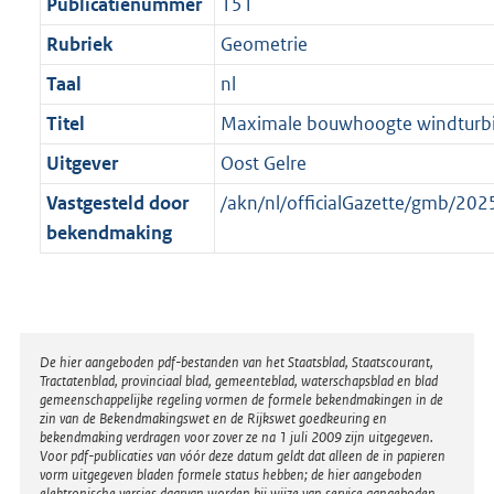
t
Publicatienummer
151
Rubriek
Geometrie
Taal
nl
Titel
Maximale bouwhoogte windturbi
Uitgever
Oost Gelre
Vastgesteld door
/akn/nl/officialGazette/gmb/2
bekendmaking
Disclaimer
De hier aangeboden pdf-bestanden van het Staatsblad, Staatscourant,
Tractatenblad, provinciaal blad, gemeenteblad, waterschapsblad en blad
gemeenschappelijke regeling vormen de formele bekendmakingen in de
zin van de Bekendmakingswet en de Rijkswet goedkeuring en
bekendmaking verdragen voor zover ze na 1 juli 2009 zijn uitgegeven.
Voor pdf-publicaties van vóór deze datum geldt dat alleen de in papieren
vorm uitgegeven bladen formele status hebben; de hier aangeboden
elektronische versies daarvan worden bij wijze van service aangeboden.