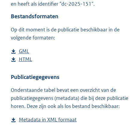
en heeft als identifier "dc-2025-151".
o
o
Bestandsformaten
t
t
Op dit moment is de publicatie beschikbaar in de
e
volgende formaten:
:
2
K
D
GML
b
b
o
D
HTML
e
b
w
o
s
e
n
w
t
s
Publicatiegegevens
l
n
a
t
Onderstaande tabel bevat een overzicht van de
o
l
n
a
publicatiegegevens (metadata) die bij deze publicatie
a
o
d
n
horen. Deze zijn ook als los bestand beschikbaar:
d
a
s
d
p
d
g
s
Metadata in XML formaat
b
u
p
r
g
e
b
u
o
r