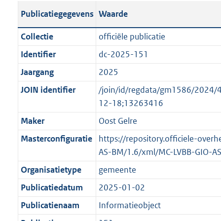
s
l
b
o
o
Publicatiegegevens
Waarde
t
i
l
t
o
a
c
i
t
t
Collectie
officiële publicatie
n
a
c
e
t
Identifier
dc-2025-151
d
t
a
:
e
s
Jaargang
2025
i
t
2
:
g
e
i
K
o
JOIN identifier
/join/id/regdata/gm1586/202
r
i
e
b
n
12-18;13263416
o
n
i
b
Maker
Oost Gelre
o
f
n
e
t
Masterconfiguratie
https://repository.officiele-ove
o
f
k
t
AS-BM/1.6/xml/MC-LVBB-GIO-A
r
o
e
e
m
r
n
Organisatietype
gemeente
:
a
m
d
Publicatiedatum
2025-01-02
2
a
a
K
Publicatienaam
Informatieobject
t
a
b