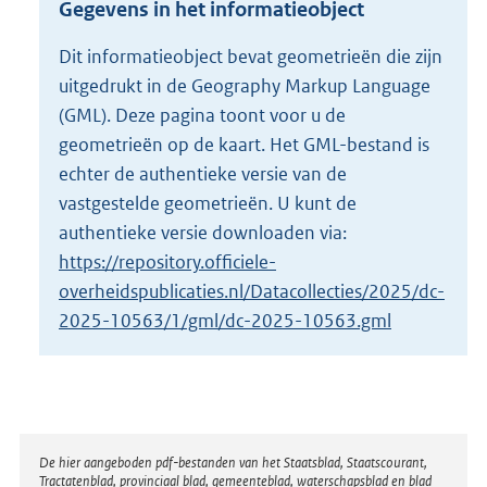
Gegevens in het informatieobject
o
t
Dit informatieobject bevat geometrieën die zijn
t
uitgedrukt in de Geography Markup Language
e
:
(GML). Deze pagina toont voor u de
8
geometrieën op de kaart. Het GML-bestand is
2
echter de authentieke versie van de
7
vastgestelde geometrieën. U kunt de
K
b
authentieke versie downloaden via:
https://repository.officiele-
overheidspublicaties.nl/Datacollecties/2025/dc-
2025-10563/1/gml/dc-2025-10563.gml
Disclaimer
De hier aangeboden pdf-bestanden van het Staatsblad, Staatscourant,
Tractatenblad, provinciaal blad, gemeenteblad, waterschapsblad en blad