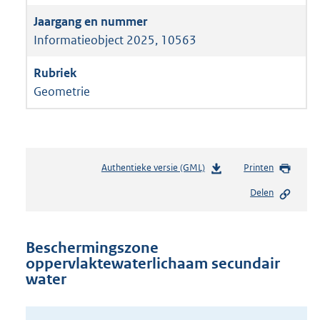
Informatieobject 2025, 10563
Geometrie
Authentieke versie (GML)
b
Printen
e
Delen
s
t
a
n
Beschermingszone
d
oppervlaktewaterlichaam secundair
s
water
g
r
o