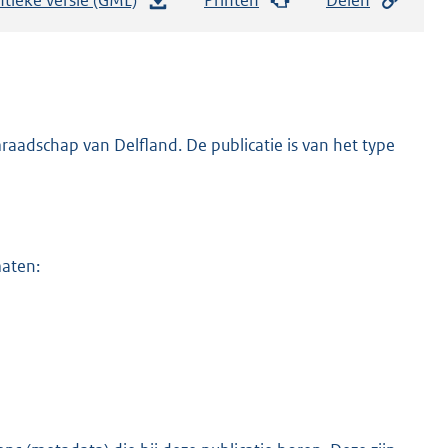
e
s
t
a
n
adschap van Delfland. De publicatie is van het type
d
s
g
r
maten:
o
o
t
t
e
:
8