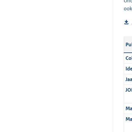
Ond
ook
Pu
Col
Ide
Ja
JOI
Ma
Ma