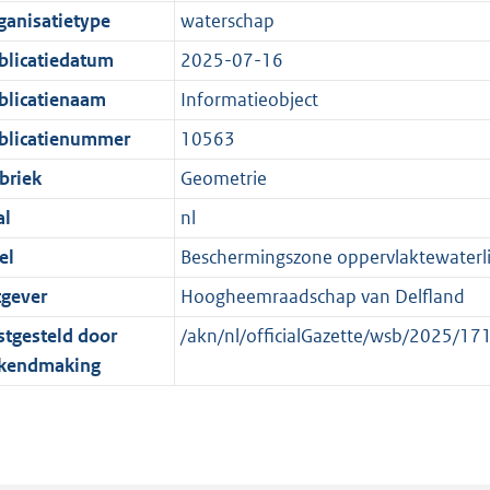
e
r
o
e
ganisatietype
waterschap
:
m
r
n
blicatiedatum
2025-07-16
2
a
m
d
K
a
a
blicatienaam
Informatieobject
b
t
a
blicatienummer
10563
t
briek
Geometrie
al
nl
el
Beschermingszone oppervlaktewaterl
tgever
Hoogheemraadschap van Delfland
stgesteld door
/akn/nl/officialGazette/wsb/2025/
kendmaking