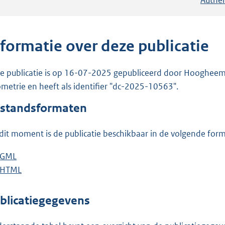
nformatie over deze publicatie
e publicatie is op 16-07-2025 gepubliceerd door Hoogheemra
metrie en heeft als identifier "dc-2025-10563".
standsformaten
dit moment is de publicatie beschikbaar in de volgende for
D
GML
b
o
D
HTML
e
b
w
o
s
e
n
w
t
s
blicatiegegevens
l
n
a
t
o
l
n
a