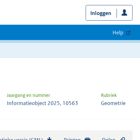
Inloggen
Help
Jaargang en nummer
Rubriek
Informatieobject 2025, 10563
Geometrie
tieke versie (GML)
b
Printen
Delen