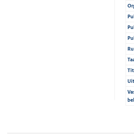
Or
Pu
Pu
Pu
Ru
Ta
Tit
Ui
Va
be