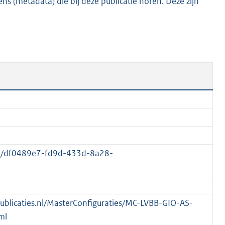
s (metadata) die bij deze publicatie horen. Deze zijn
2
7
K
b
01/df0489e7-fd9d-433d-8a28-
spublicaties.nl/MasterConfiguraties/MC-LVBB-GIO-AS-
ml