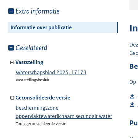
Toon
Extra informatie
meer
van:
I
Informatie over publicatie
Dez
Toon
Gerelateerd
Geo
meer
van:
Vaststelling
Be
Waterschapsblad 2025, 17173
Vaststellingsbesluit
Op 
Geconsolideerde versie
beschermingszone
oppervlaktewaterlichaam secundair water
Pu
Toon geconsolideerde versie