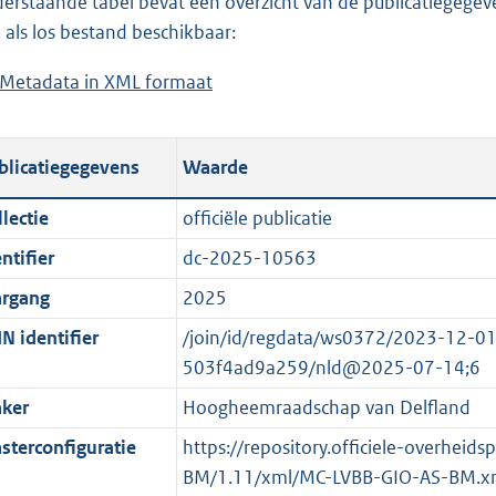
erstaande tabel bevat een overzicht van de publicatiegegeven
a
o
d
n
 als los bestand beschikbaar:
d
a
s
d
Metadata in XML formaat
b
p
d
g
s
e
u
p
r
g
s
b
u
o
r
blicatiegegevens
Waarde
t
l
b
o
o
a
i
l
t
o
lectie
officiële publicatie
n
c
i
t
t
ntifier
dc-2025-10563
d
a
c
e
t
s
t
a
:
e
argang
2025
g
i
t
8
:
N identifier
/join/id/regdata/ws0372/2023-12-
r
e
i
2
o
503f4ad9a259/nld@2025-07-14;6
o
i
e
7
n
ker
Hoogheemraadschap van Delfland
o
n
i
K
b
t
f
n
b
e
sterconfiguratie
https://repository.officiele-overheid
t
o
f
k
BM/1.11/xml/MC-LVBB-GIO-AS-BM.x