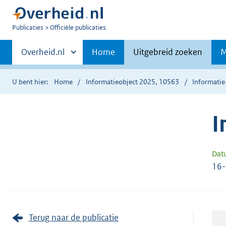
U
Publicaties
Officiële publicaties
bent
Primaire
nu
Andere
Overheid.nl
Home
Uitgebreid zoeken
M
hier:
sites
navigatie
binnen
U bent hier:
Home
Informatieobject 2025, 10563
Informatie
I
Dat
16
Terug naar de publicatie