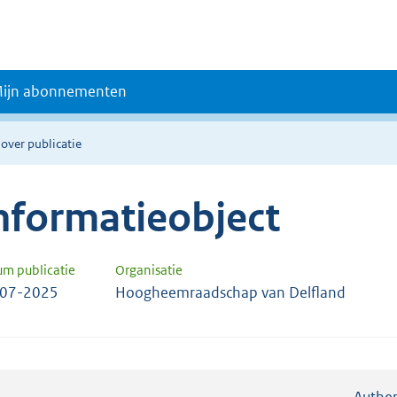
ijn abonnementen
 over publicatie
nformatieobject
um publicatie
Organisatie
-07-2025
Hoogheemraadschap van Delfland
Authen