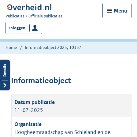
Menu
U
Publicaties
Officiële publicaties
bent
Inloggen
nu
hier:
Home
Informatieobject 2025, 10337
Informatieobject
11-07-2025
Hoogheemraadschap van Schieland en de