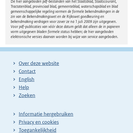
Disclaimer
De hier aangeboden pdf-bestanden van het Staatsblad, Staatscourant,
Tractatenblad, provinciaal blad, gemeenteblad, waterschapsblad en blad
gemeenschappelijke regeling vormen de formele bekendmakingen in de
zin van de Bekendmakingswet en de Rijkswet goedkeuring en
bekendmaking verdragen voor zover ze na 1 juli 2009 zijn uitgegeven.
Voor pdf-publicaties van vóór deze datum geldt dat alleen de in papieren
vorm uitgegeven bladen formele status hebben; de hier aangeboden
elektronische versies daarvan worden bij wijze van service aangeboden.
Over deze website
Contact
English
Help
Zoeken
Informatie hergebruiken
Privacy en cookies
Toegankelijkheid