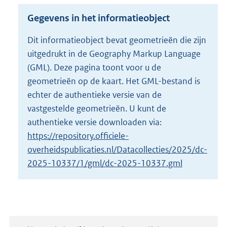
r
o
Gegevens in het informatieobject
o
t
Dit informatieobject bevat geometrieën die zijn
t
uitgedrukt in de Geography Markup Language
e
:
(GML). Deze pagina toont voor u de
3
geometrieën op de kaart. Het GML-bestand is
7
echter de authentieke versie van de
,
vastgestelde geometrieën. U kunt de
5
M
authentieke versie downloaden via:
b
https://repository.officiele-
overheidspublicaties.nl/Datacollecties/2025/dc-
2025-10337/1/gml/dc-2025-10337.gml