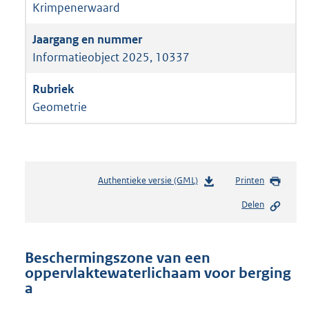
Krimpenerwaard
Informatieobject 2025, 10337
Geometrie
Authentieke versie (GML)
b
Printen
e
Delen
s
t
a
n
Beschermingszone van een
d
oppervlaktewaterlichaam voor berging
s
a
g