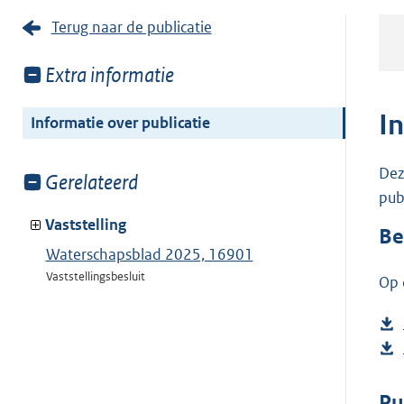
Terug naar de publicatie
Toon
Extra informatie
meer
van:
I
Informatie over publicatie
Dez
Toon
Gerelateerd
pub
meer
van:
Vaststelling
Be
Waterschapsblad 2025, 16901
Vaststellingsbesluit
Op 
Pu