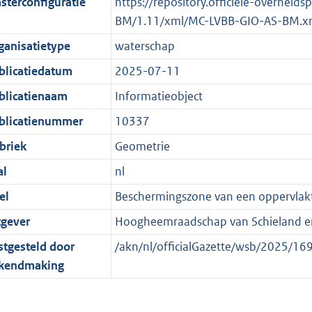
f
n
M
e
sterconfiguratie
https://repository.officiele-overheid
t
o
f
b
k
BM/1.11/xml/MC-LVBB-GIO-AS-BM.x
e
r
o
e
ganisatietype
waterschap
:
m
r
n
blicatiedatum
2025-07-11
2
a
m
d
K
a
a
blicatienaam
Informatieobject
b
t
a
blicatienummer
10337
t
briek
Geometrie
al
nl
el
Beschermingszone van een oppervlakt
tgever
Hoogheemraadschap van Schieland e
stgesteld door
/akn/nl/officialGazette/wsb/2025/
kendmaking