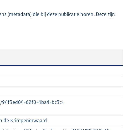
:
3
s (metadata) die bij deze publicatie horen. Deze zijn
7
,
5
M
b
1/94f3ed04-62f0-4ba4-bc3c-
n de Krimpenerwaard