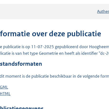
Authen
nformatie over deze publicatie
e publicatie is op 11-07-2025 gepubliceerd door Hooghee
licatie is van het type Geometrie en heeft als identifier "dc
standsformaten
dit moment is de publicatie beschikbaar in de volgende for
D
GML
b
o
D
HTML
e
b
w
o
s
e
n
w
t
s
blicatiegegevens