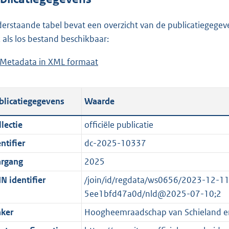
l
n
a
t
o
l
n
a
erstaande tabel bevat een overzicht van de publicatiegegeven
a
o
d
n
 als los bestand beschikbaar:
d
a
s
d
Metadata in XML formaat
b
p
d
g
s
e
u
p
r
g
s
b
u
o
r
blicatiegegevens
Waarde
t
l
b
o
o
a
i
l
t
o
lectie
officiële publicatie
n
c
i
t
t
ntifier
dc-2025-10337
d
a
c
e
t
s
t
a
:
e
argang
2025
g
i
t
3
:
N identifier
/join/id/regdata/ws0656/2023-12-1
r
e
i
7
o
5ee1bfd47a0d/nld@2025-07-10;2
o
i
e
,
n
ker
Hoogheemraadschap van Schieland e
o
n
i
5
b
t