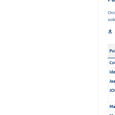
Ond
ook
Pu
Col
Ide
Ja
JOI
Ma