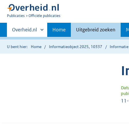
U
Publicaties
Officiële publicaties
bent
Primaire
nu
Andere
Overheid.nl
Home
Uitgebreid zoeken
M
hier:
sites
navigatie
binnen
U bent hier:
Home
Informatieobject 2025, 10337
Informatie
I
Dat
publ
11