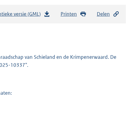
tieke versie (GML)
b
Printen
Delen
e
s
t
a
n
mraadschap van Schieland en de Krimpenerwaard. De
d
-2025-10337".
s
g
r
maten:
o
o
t
t
e