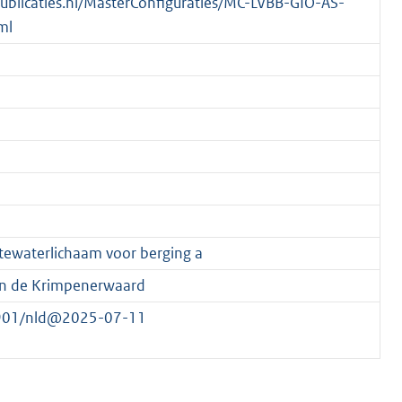
spublicaties.nl/MasterConfiguraties/MC-LVBB-GIO-AS-
ml
ewaterlichaam voor berging a
n de Krimpenerwaard
16901/nld@2025-07-11