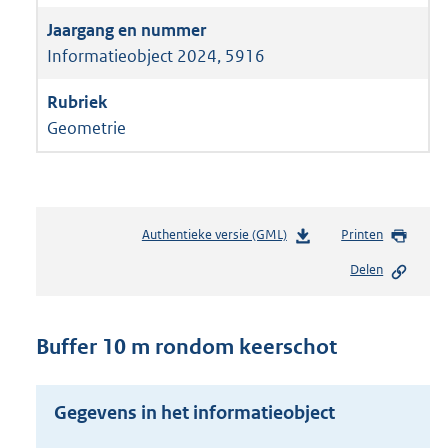
Informatieobject 2024, 5916
Geometrie
Authentieke versie (GML)
b
Printen
e
Delen
s
t
a
n
Buffer 10 m rondom keerschot
d
s
g
Gegevens in het informatieobject
r
o