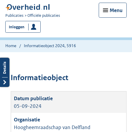
Menu
U
Publicaties
Officiële publicaties
bent
Inloggen
nu
hier:
Home
Informatieobject 2024, 5916
Informatieobject
05-09-2024
Hoogheemraadschap van Delfland