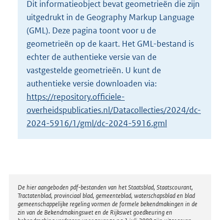
Dit informatieobject bevat geometrieën die zijn
o
uitgedrukt in de Geography Markup Language
t
t
(GML). Deze pagina toont voor u de
e
geometrieën op de kaart. Het GML-bestand is
:
echter de authentieke versie van de
7
vastgestelde geometrieën. U kunt de
4
2
authentieke versie downloaden via:
K
https://repository.officiele-
b
overheidspublicaties.nl/Datacollecties/2024/dc-
2024-5916/1/gml/dc-2024-5916.gml
Disclaimer
De hier aangeboden pdf-bestanden van het Staatsblad, Staatscourant,
Tractatenblad, provinciaal blad, gemeenteblad, waterschapsblad en blad
gemeenschappelijke regeling vormen de formele bekendmakingen in de
zin van de Bekendmakingswet en de Rijkswet goedkeuring en