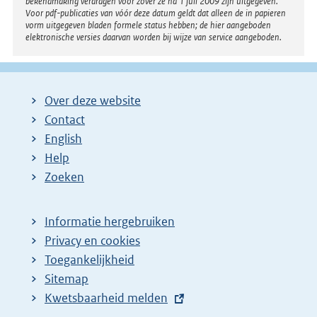
bekendmaking verdragen voor zover ze na 1 juli 2009 zijn uitgegeven.
Voor pdf-publicaties van vóór deze datum geldt dat alleen de in papieren
vorm uitgegeven bladen formele status hebben; de hier aangeboden
elektronische versies daarvan worden bij wijze van service aangeboden.
Over deze website
Contact
English
Help
Zoeken
Informatie hergebruiken
Privacy en cookies
Toegankelijkheid
Sitemap
E
Kwetsbaarheid melden
x