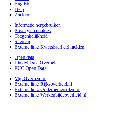
English
Help
Zoeken
Informatie hergebruiken
Privacy en cookies
Toegankelijkheid
Sitemap
Externe link:
Kwetsbaarheid melden
Open data
Linked Data Overheid
PUC Open Data
MijnOverheid.nl
Externe link:
Rijksoverheid.nl
Externe link:
Ondernemersplein.nl
Externe link:
Werkenbijdeoverheid.nl