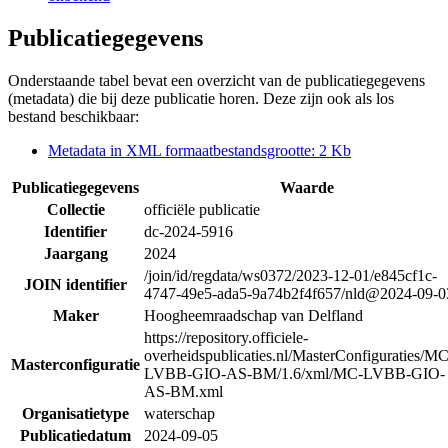
Publicatiegegevens
Onderstaande tabel bevat een overzicht van de publicatiegegevens
(metadata) die bij deze publicatie horen. Deze zijn ook als los
bestand beschikbaar:
Metadata in XML formaat
bestandsgrootte: 2 Kb
Publicatiegegevens
Waarde
Collectie
officiële publicatie
Identifier
dc-2024-5916
Jaargang
2024
/join/id/regdata/ws0372/2023-12-01/e845cf1c-
JOIN identifier
4747-49e5-ada5-9a74b2f4f657/nld@2024-09-0
Maker
Hoogheemraadschap van Delfland
https://repository.officiele-
overheidspublicaties.nl/MasterConfiguraties/MC
Masterconfiguratie
LVBB-GIO-AS-BM/1.6/xml/MC-LVBB-GIO-
AS-BM.xml
Organisatietype
waterschap
Publicatiedatum
2024-09-05