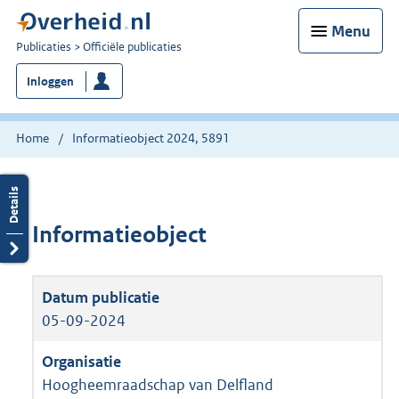
Menu
U
Publicaties
Officiële publicaties
bent
Inloggen
nu
hier:
Home
Informatieobject 2024, 5891
Informatieobject
05-09-2024
Hoogheemraadschap van Delfland