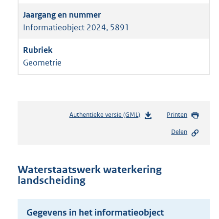
Informatieobject 2024, 5891
Geometrie
Authentieke versie (GML)
b
Printen
e
Delen
s
t
a
n
Waterstaatswerk waterkering
d
landscheiding
s
g
r
Gegevens in het informatieobject
o