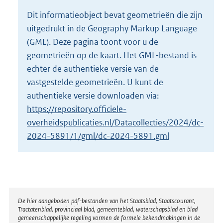
o
Dit informatieobject bevat geometrieën die zijn
t
uitgedrukt in de Geography Markup Language
t
e
(GML). Deze pagina toont voor u de
:
geometrieën op de kaart. Het GML-bestand is
4
echter de authentieke versie van de
9
vastgestelde geometrieën. U kunt de
K
b
authentieke versie downloaden via:
https://repository.officiele-
overheidspublicaties.nl/Datacollecties/2024/dc-
2024-5891/1/gml/dc-2024-5891.gml
Disclaimer
De hier aangeboden pdf-bestanden van het Staatsblad, Staatscourant,
Tractatenblad, provinciaal blad, gemeenteblad, waterschapsblad en blad
gemeenschappelijke regeling vormen de formele bekendmakingen in de