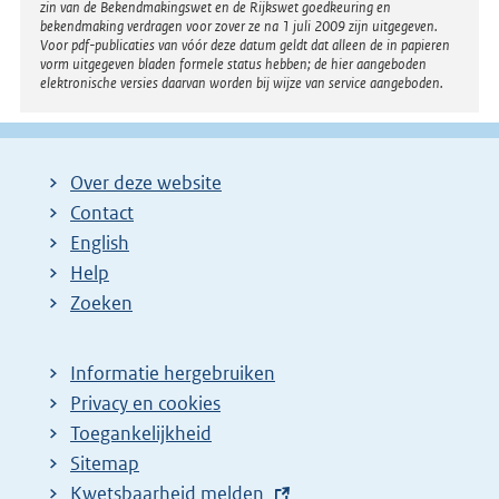
zin van de Bekendmakingswet en de Rijkswet goedkeuring en
bekendmaking verdragen voor zover ze na 1 juli 2009 zijn uitgegeven.
Voor pdf-publicaties van vóór deze datum geldt dat alleen de in papieren
vorm uitgegeven bladen formele status hebben; de hier aangeboden
elektronische versies daarvan worden bij wijze van service aangeboden.
Over deze website
Contact
English
Help
Zoeken
Informatie hergebruiken
Privacy en cookies
Toegankelijkheid
Sitemap
E
Kwetsbaarheid melden