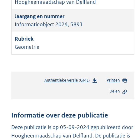
Hoogheemraadschap van Delfland
Informatieobject 2024, 5891
Geometrie
Authentieke versie (GML)
b
Printen
e
Delen
s
t
a
n
Informatie over deze publicatie
d
s
Deze publicatie is op 05-09-2024 gepubliceerd door
g
Hoogheemraadschap van Delfland. De publicatie is
r