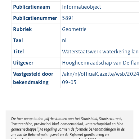
t
a
b
Publicatienaam
Informatieobject
t
Publicatienummer
5891
Rubriek
Geometrie
Taal
nl
Titel
Waterstaatswerk waterkering lan
Uitgever
Hoogheemraadschap van Delfla
Vastgesteld door
/akn/nl/officialGazette/wsb/2
bekendmaking
09-05
Disclaimer
De hier aangeboden pdf-bestanden van het Staatsblad, Staatscourant,
Tractatenblad, provinciaal blad, gemeenteblad, waterschapsblad en blad
gemeenschappelijke regeling vormen de formele bekendmakingen in de
zin van de Bekendmakingswet en de Rijkswet goedkeuring en