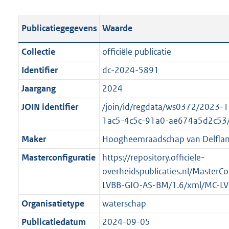
e
b
u
o
r
s
l
b
o
o
Publicatiegegevens
Waarde
t
i
l
t
o
a
c
i
t
t
Collectie
officiële publicatie
n
a
c
e
t
Identifier
dc-2024-5891
d
t
a
:
e
s
Jaargang
2024
i
t
4
:
g
e
i
9
o
JOIN identifier
/join/id/regdata/ws0372/2023-
r
i
e
K
n
1ac5-4c5c-91a0-ae674a5d2c53
o
n
i
b
b
Maker
Hoogheemraadschap van Delfla
o
f
n
e
t
Masterconfiguratie
https://repository.officiele-
o
f
k
t
overheidspublicaties.nl/MasterCo
r
o
e
e
LVBB-GIO-AS-BM/1.6/xml/MC-L
m
r
n
:
a
m
d
Organisatietype
waterschap
2
a
a
Publicatiedatum
2024-09-05
K