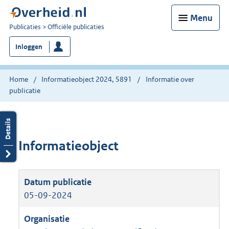
Menu
U
Publicaties
Officiële publicaties
bent
Inloggen
nu
hier:
Home
Informatieobject 2024, 5891
Informatie over
publicatie
Informatieobject
05-09-2024