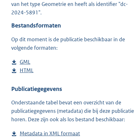
van het type Geometrie en heeft als identifier "dc-
o
2024-5891".
o
t
Bestandsformaten
t
e
Op dit moment is de publicatie beschikbaar in de
:
4
volgende formaten:
9
K
D
GML
b
b
o
D
HTML
e
b
w
o
s
e
n
w
t
s
Publicatiegegevens
l
n
a
t
Onderstaande tabel bevat een overzicht van de
o
l
n
a
publicatiegegevens (metadata) die bij deze publicatie
a
o
d
n
horen. Deze zijn ook als los bestand beschikbaar:
d
a
s
d
p
d
g
s
Metadata in XML formaat
b
u
p
r
g