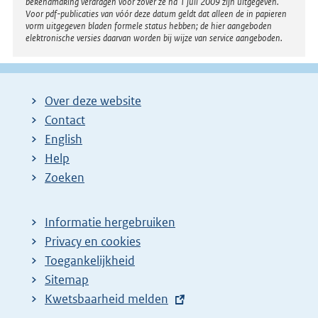
bekendmaking verdragen voor zover ze na 1 juli 2009 zijn uitgegeven.
Voor pdf-publicaties van vóór deze datum geldt dat alleen de in papieren
vorm uitgegeven bladen formele status hebben; de hier aangeboden
elektronische versies daarvan worden bij wijze van service aangeboden.
Over deze website
Contact
English
Help
Zoeken
Informatie hergebruiken
Privacy en cookies
Toegankelijkheid
Sitemap
E
Kwetsbaarheid melden