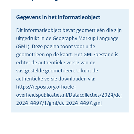
r
o
o
Gegevens in het informatieobject
t
t
Dit informatieobject bevat geometrieën die zijn
e
uitgedrukt in de Geography Markup Language
:
2
(GML). Deze pagina toont voor u de
,
geometrieën op de kaart. Het GML-bestand is
2
echter de authentieke versie van de
M
b
vastgestelde geometrieën. U kunt de
authentieke versie downloaden via:
https://repository.officiele-
overheidspublicaties.nl/Datacollecties/2024/dc-
2024-4497/1/gml/dc-2024-4497.gml