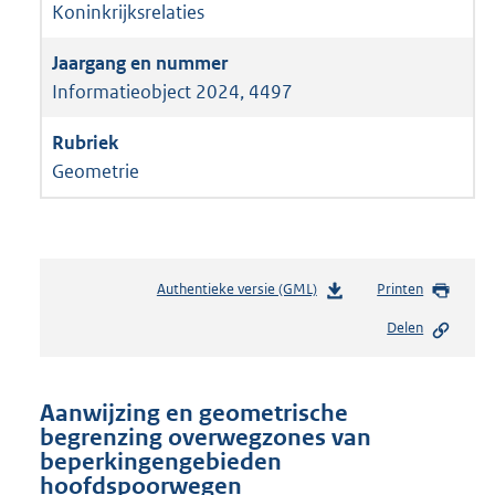
Koninkrijksrelaties
Informatieobject 2024, 4497
Geometrie
Authentieke versie (GML)
b
Printen
e
Delen
s
t
a
n
Aanwijzing en geometrische
d
begrenzing overwegzones van
s
beperkingengebieden
g
hoofdspoorwegen