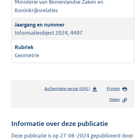
Ministerie van Binnenlandse Zaken en
Koninkrijksrelaties
Informatieobject 2024, 4497
Geometrie
Authentieke versie (GML)
b
Printen
e
Delen
s
t
a
n
Informatie over deze publicatie
d
s
Deze publicatie is op 27-06-2024 gepubliceerd door