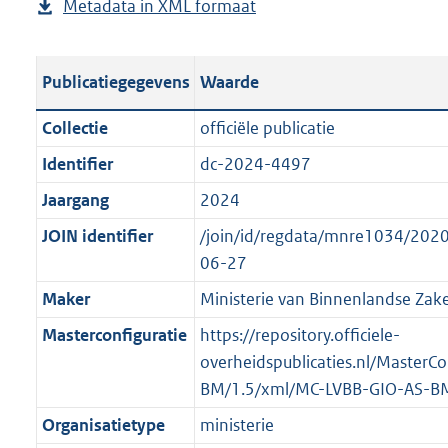
Metadata in XML formaat
b
u
p
r
g
e
b
u
o
r
s
l
b
o
o
Publicatiegegevens
Waarde
t
i
l
t
o
a
c
i
t
t
Collectie
officiële publicatie
n
a
c
e
t
Identifier
dc-2024-4497
d
t
a
:
e
s
Jaargang
2024
i
t
2
:
g
e
i
,
o
JOIN identifier
/join/id/regdata/mnre1034/20
r
i
e
2
n
06-27
o
n
i
M
b
Maker
Ministerie van Binnenlandse Zake
o
f
n
b
e
t
Masterconfiguratie
https://repository.officiele-
o
f
k
t
overheidspublicaties.nl/MasterC
r
o
e
e
BM/1.5/xml/MC-LVBB-GIO-AS-B
m
r
n
:
a
m
d
Organisatietype
ministerie
2