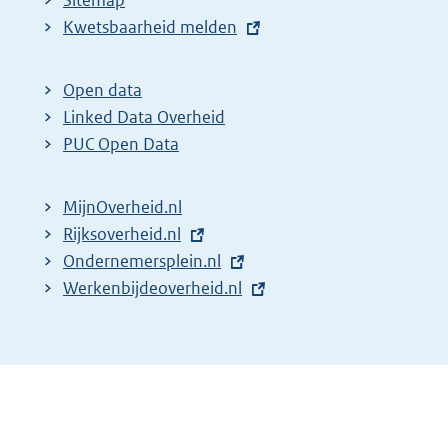
Sitemap
E
Kwetsbaarheid melden
x
t
Open data
e
Linked Data Overheid
r
PUC Open Data
n
e
MijnOverheid.nl
l
E
Rijksoverheid.nl
i
x
E
Ondernemersplein.nl
n
t
x
E
Werkenbijdeoverheid.nl
k
e
t
x
:
r
e
t
n
r
e
e
n
r
l
e
n