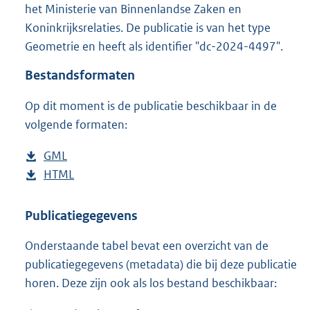
g
het Ministerie van Binnenlandse Zaken en
r
Koninkrijksrelaties. De publicatie is van het type
o
Geometrie en heeft als identifier "dc-2024-4497".
o
t
Bestandsformaten
t
e
Op dit moment is de publicatie beschikbaar in de
:
2
volgende formaten:
,
2
D
GML
b
M
o
D
HTML
e
b
b
w
o
s
e
n
w
t
s
Publicatiegegevens
l
n
a
t
Onderstaande tabel bevat een overzicht van de
o
l
n
a
publicatiegegevens (metadata) die bij deze publicatie
a
o
d
n
horen. Deze zijn ook als los bestand beschikbaar:
d
a
s
d
p
d
g
s