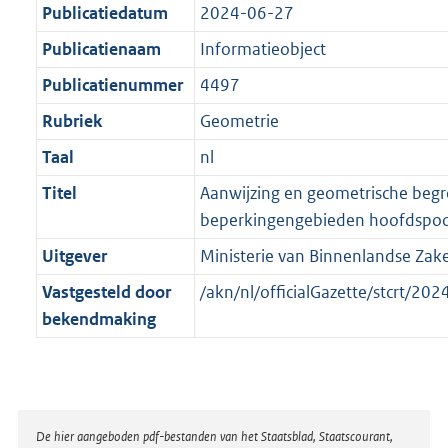
a
a
Publicatiedatum
2024-06-27
K
t
a
b
Publicatienaam
Informatieobject
t
Publicatienummer
4497
Rubriek
Geometrie
Taal
nl
Titel
Aanwijzing en geometrische beg
beperkingengebieden hoofdspo
Uitgever
Ministerie van Binnenlandse Zake
Vastgesteld door
/akn/nl/officialGazette/stcrt/
bekendmaking
Disclaimer
De hier aangeboden pdf-bestanden van het Staatsblad, Staatscourant,