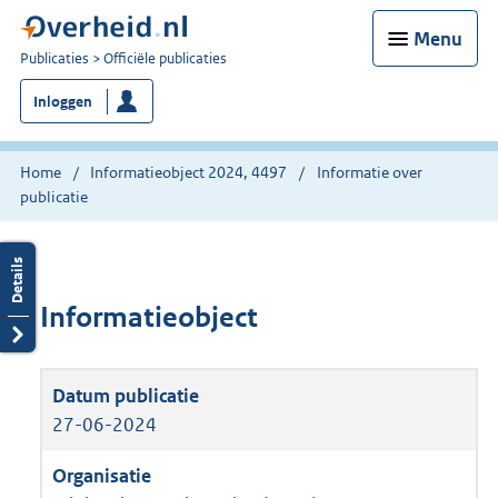
Menu
U
Publicaties
Officiële publicaties
bent
Inloggen
nu
hier:
Home
Informatieobject 2024, 4497
Informatie over
publicatie
Informatieobject
27-06-2024