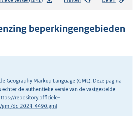
e
s
t
renzing beperkingengebieden
a
n
d
s
g
r
 in de Geography Markup Language (GML). Deze pagina
o
 echter de authentieke versie van de vastgestelde
o
ttps://repository.officiele-
t
/1/gml/dc-2024-4490.gml
t
e
:
5