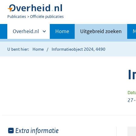
U
Publicaties
Officiële publicaties
bent
Primaire
nu
Andere
Overheid.nl
Home
Uitgebreid zoeken
M
hier:
sites
navigatie
binnen
U bent hier:
Home
Informatieobject 2024, 4490
I
Dat
27
Toon
Extra informatie