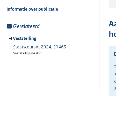
meer
van:
Informatie over publicatie
A
Toon
Gerelateerd
meer
h
van:
Vaststelling
Staatscourant 2024, 21463
Vaststellingsbesluit
D
t
g
o