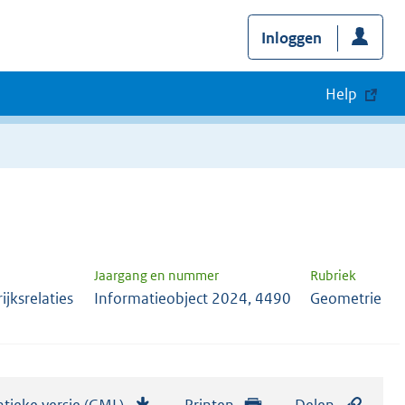
Inloggen
Help
Jaargang en nummer
Rubriek
jksrelaties
Informatieobject 2024, 4490
Geometrie
tieke versie (GML)
b
Printen
Delen